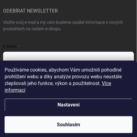
ODEBÍRAT NEWSLETTER
Vložte svůj e-mail a my vám budeme zasílat informace o nových
produktech na našem e-shopu.
E-MAIL
Používáme cookies, abychom Vám umožnili pohodlné
Vložením e-mailu souhlasíte s
podmínkami ochrany osobních údajů
prohlížení webu a díky analýze provozu webu neustále
zlepšovali jeho funkce, výkon a použitelnost.
Více
Přihlásit se
informací
Nastavení
Copyright 2026
VykurTo.cz
. Všechna práva vyhrazena.
Souhlasím
Vytvořil Shoptet