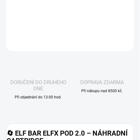
která využívá dvě spirálky pro efektivnější a rovnoměrné žhavení.
Díky tomu dochází k lepšímu odpařování liquidu, výraznější chuti a
zároveň se minimalizuje riziko přepálení (tzv. hotspotů).
DETAILNÍ INFORMACE
ZEPTAT SE
HLÍDAT
DORUČENÍ DO DRUHÉHO
DOPRAVA ZDARMA
DNE
Při nákupu nad 8500 kč.
Při objednání do 13:00 hod.
🔄 ELF BAR ELFX POD 2.0 – NÁHRADNÍ