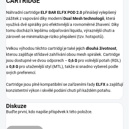
CARTRIDGE
Náhradní cartridge
ELF BAR ELFX POD 2.0
přinášejí vylepšený
zážitek z vapování díky moderní
Dual Mesh technologii
, která
využívá dvě spirálky pro efektivnější a rovnoměrné žhavení. Díky
tomu dochází k lepšímu odpařování liquidu, výraznější chuti a
zároveň se minimalizuje riziko přepálení (tzv. hotspotů).
Velkou výhodou těchto cartridgí je také jejich
dlouhá životnost
,
kterou zajišťuje střídavé zahřívání obou mesh spirálek. Cartridge
jsou dostupné ve dvou odporech –
0,6 Ω
pro volnější potah (RDL)
a
0,8 Ω
pro utaženější styl (MTL), takže si snadno vybereš podle
svých preferencí.
Cartridge jsou plně kompatibilní se zařízeními řady
ELFX
a zajišťují
konzistentní výkon i skvělé podání chuti při každém potahu.
Diskuze
Buďte první, kdo napíše příspěvek k této položce.