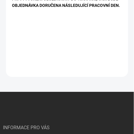
OBJEDNÁVKA DORUČENA NÁSLEDUJÍCÍ PRACOVNÍ DEN.
Z
á
p
a
t
í
INFORMACE PRO VÁS