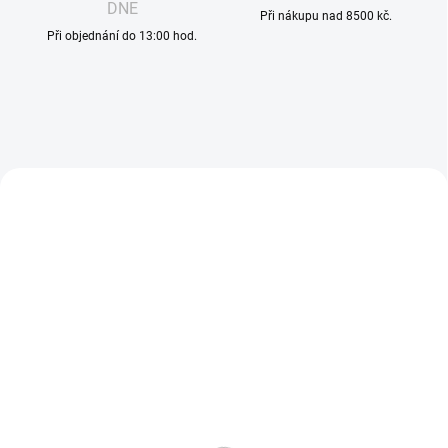
DNE
Při nákupu nad 8500 kč.
Při objednání do 13:00 hod.
TIP
VOLNÁ ŽIVNOST
2621
2623
VOLNÁ ŽIVNOST
VÝPRODEJ
VÝPRODEJ
DLE NOVÉ LEGISLATIVY
DLE NOVÉ LEGISLATIVY
SKLADEM
SKLADE
(>10 KS)
(>10 KS
LOST MARY - TAPPO -
LOST MARY - TAPPO -
POD NÁPLŇ - BANANA ICE
POD NÁPLŇ - DOUBLE
APPLE