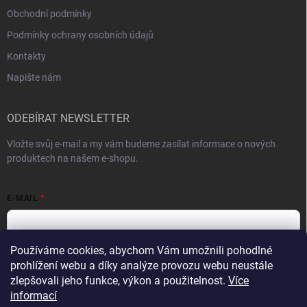
Obchodní podmínky
Podmínky ochrany osobních údajů
Kontakty
Napište nám
ODEBÍRAT NEWSLETTER
Vložte svůj e-mail a my vám budeme zasílat informace o nových
produktech na našem e-shopu.
E-MAIL
Používáme cookies, abychom Vám umožnili pohodlné
prohlížení webu a díky analýze provozu webu neustále
Vložením e-mailu souhlasíte s
podmínkami ochrany osobních údajů
zlepšovali jeho funkce, výkon a použitelnost.
Více
Přihlásit se
informací