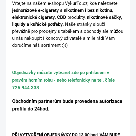
Vítejte na našem e-shopu VykurTo.cz, kde naleznete
jednorázové e-cigarety s nikotinem i bez nikotinu
,
elektronické cigarety
,
CBD
produkty,
nikotinové sáčky,
liquidy
a kuřácké potřeby.
Naše stránky slouží
převážně pro prodejny s tabákem a obchody ale můžou
u nás nakoupit i koncový uživatelé a mile rádi Vám
doručíme náš sortiment :)))
Objednávky můžete vytvářet zde po přihlášení v
pravém horním rohu - nebo telefonicky na tel. čísle
725 944 333
Obchodním partnerům bude provedena autorizace
profilu do 24hod.
PŘI VYTVOŘENÍ OBJEDNÁVKY DO 13:00 hod, VÁM BUDE