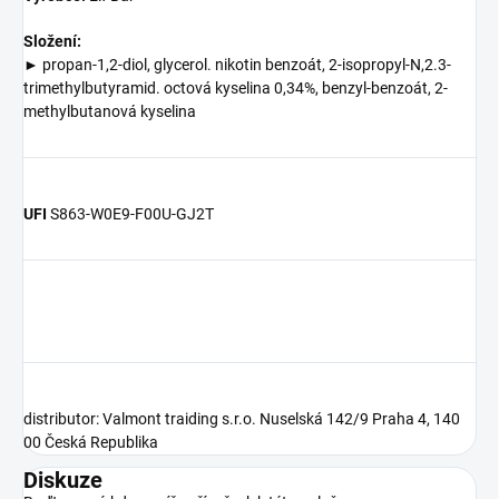
Složení:
►
propan-1,2-diol, glycerol. nikotin benzoát, 2-isopropyl-N,2.3-
trimethylbutyramid. octová kyselina 0,34%, benzyl-benzoát, 2-
methylbutanová kyselina
UFI
S863-W0E9-F00U-GJ2T
distributor:
Valmont traiding s.r.o. Nuselská 142/9 Praha 4, 140
00 Česká Republika
Diskuze