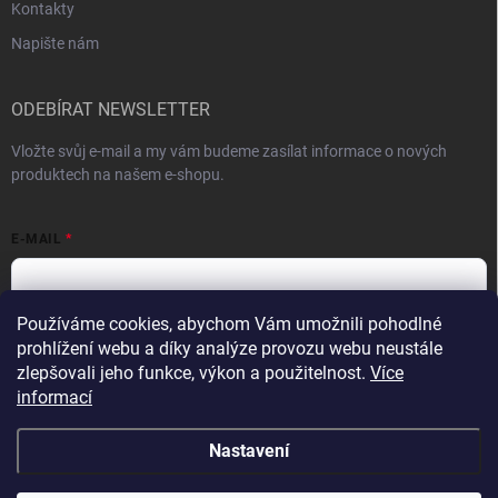
Kontakty
Napište nám
ODEBÍRAT NEWSLETTER
Vložte svůj e-mail a my vám budeme zasílat informace o nových
produktech na našem e-shopu.
E-MAIL
Používáme cookies, abychom Vám umožnili pohodlné
Vložením e-mailu souhlasíte s
podmínkami ochrany osobních údajů
prohlížení webu a díky analýze provozu webu neustále
zlepšovali jeho funkce, výkon a použitelnost.
Více
Přihlásit se
informací
Nastavení
Copyright 2026
VykurTo.cz
. Všechna práva vyhrazena.