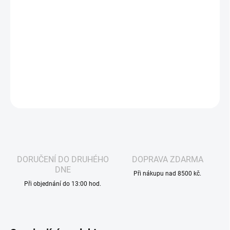
−
+
Přidat do košíku
ELFA - POD NÁPLŇ - BLUEBERRY - s nejpopulárnější chutí
sladkých borůvek.
DETAILNÍ INFORMACE
ZEPTAT SE
HLÍDAT
DORUČENÍ DO DRUHÉHO
DOPRAVA ZDARMA
DNE
Při nákupu nad 8500 kč.
Při objednání do 13:00 hod.