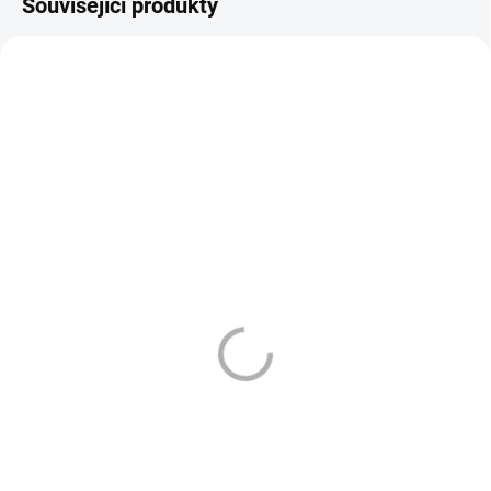
Související produkty
VÁZANÁ ŽIVNOST
VÁZANÁ ŽIVNOST
81
1293
DLE NOVÉ LEGISLATIVY
DLE NOVÉ LEGISLATIVY
SKLADEM
SKLADEM
(10 KS)
(>10 KS)
ELF BAR - BANANA ICE -
ELFA - PŘEDNAPLNĚNÁ
20 MG - 600
SADA - BLUEBERRY
SOUR RASPBERRY
179 Kč
195 Kč
Do košíku
Do košíku
Elf Bar 600 BANANA
ICE jsou jednorázové elektronické
ELFA - přednaplněná sada -
cigarety Sladký, krémový banán
BLUEBERRY SOUR RASPBERRY - s
jako z banánového milkshaku,
vynikající chutí borůvek a malin.