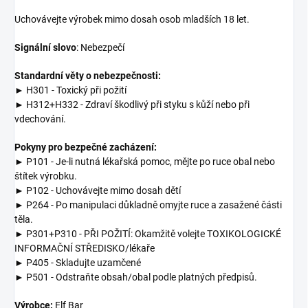
Uchovávejte výrobek mimo dosah osob mladších 18 let.
Signální slovo
: Nebezpečí
Standardní věty o nebezpečnosti:
► H301 - Toxický při požití
► H312+H332 - Zdraví škodlivý při styku s kůží nebo při
vdechování.
Pokyny pro bezpečné zacházení:
► P101 - Je-li nutná lékařská pomoc, mějte po ruce obal nebo
štítek výrobku.
► P102 - Uchovávejte mimo dosah dětí
► P264 - Po manipulaci důkladně omyjte ruce a zasažené části
těla.
► P301+P310 - PŘI POŽITÍ: Okamžitě volejte TOXIKOLOGICKÉ
INFORMAČNÍ STŘEDISKO/lékaře
► P405 - Skladujte uzamčené
► P501 - Odstraňte obsah/obal podle platných předpisů.
Výrobce:
Elf Bar