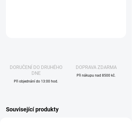
clasické cigarety pro uživatele MTL s příchutí classic tabacco
DETAILNÍ INFORMACE
ZEPTAT SE
HLÍDAT
DORUČENÍ DO DRUHÉHO
DOPRAVA ZDARMA
DNE
Při nákupu nad 8500 kč.
Při objednání do 13:00 hod.
Související produkty
VÁZANÁ ŽIVNOST
AKCE
4412
4371
DLE NOVÉ LEGISLATIVY