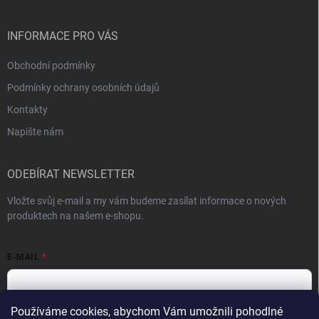
a
t
í
INFORMACE PRO VÁS
Obchodní podmínky
Podmínky ochrany osobních údajů
Kontakty
Napište nám
ODEBÍRAT NEWSLETTER
Vložte svůj e-mail a my vám budeme zasílat informace o nových
produktech na našem e-shopu.
E-MAIL
Používáme cookies, abychom Vám umožnili pohodlné