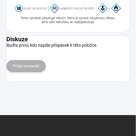
Diskuze
Buďte první, kdo napíše příspěvek k této položce.
Přidat komentář
Z
á
p