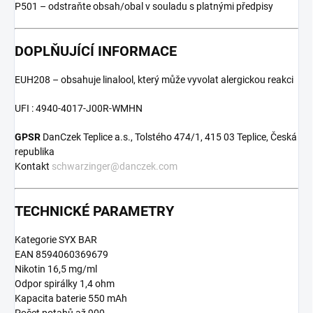
P501 – odstraňte obsah/obal v souladu s platnými předpisy
DOPLŇUJÍCÍ INFORMACE
EUH208 – obsahuje linalool, který může vyvolat alergickou reakci
UFI : 4940-4017-J00R-WMHN
GPSR
DanCzek Teplice a.s., Tolstého 474/1, 415 03 Teplice, Česká
republika
Kontakt
schwarzinger@danczek.com
TECHNICKÉ PARAMETRY
Kategorie SYX BAR
EAN 8594060369679
Nikotin 16,5 mg/ml
Odpor spirálky 1,4 ohm
Kapacita baterie 550 mAh