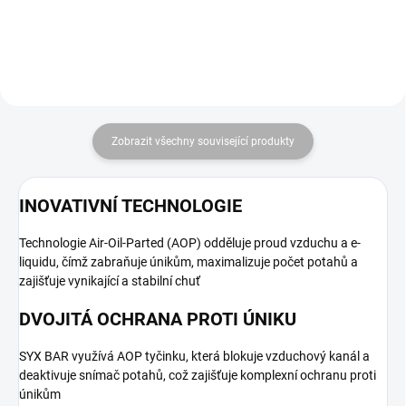
Zobrazit všechny související produkty
INOVATIVNÍ TECHNOLOGIE
Technologie Air-Oil-Parted (AOP) odděluje proud vzduchu a e-
liquidu, čímž zabraňuje únikům, maximalizuje počet potahů a
zajišťuje vynikající a stabilní chuť
DVOJITÁ OCHRANA PROTI ÚNIKU
SYX BAR využívá AOP tyčinku, která blokuje vzduchový kanál a
deaktivuje snímač potahů, což zajišťuje komplexní ochranu proti
únikům