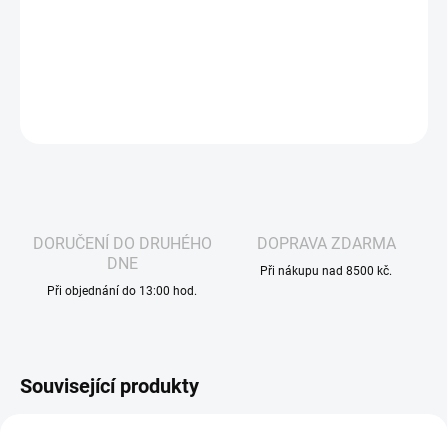
hladký zážitek pro milovníky klasických
tabákových chutí.
DETAILNÍ INFORMACE
ZEPTAT SE
HLÍDAT
DORUČENÍ DO DRUHÉHO
DOPRAVA ZDARMA
DNE
Při nákupu nad 8500 kč.
Při objednání do 13:00 hod.
Související produkty
VÁZANÁ ŽIVNOST
VOLNÁ ŽIVNOST
957
2986