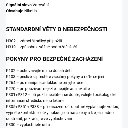
Signální slovo
Varování
Obsahuje
Nikotin
STANDARDNÍ VĚTY O NEBEZPEČNOSTI
H302 – zdraví škodlivý při požití
H319 – způsobuje vážné podráždění očí
POKYNY PRO BEZPEČNÉ ZACHÁZENÍ
P102 – uchovávejte mimo dosah dětí
P103 – pečlivě si přečtěte všechny pokyny a řiďte se jimi
P264 – po manipulaci důkladně omyjte ruce
P270 – při používání nejezte, nepijte ani nekuřte
P301+P312 – při požití necítíte-li se dobře, volejte toxikologické
informační středisko nebo lékaře
P305+P351+P338 – při zasažení očí opatrně vyplachujte vodou,
vyjměte kontaktní čočky pokud jsou nasazeny a lze je snadno
odstranit, pokračujte ve vyplachování
P330 – vypláchněte ústa