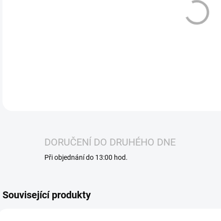
Blue
vapo
slad
a to 
ritu
DETA
DORUČENÍ DO DRUHÉHO DNE
Při objednání do 13:00 hod.
Související produkty