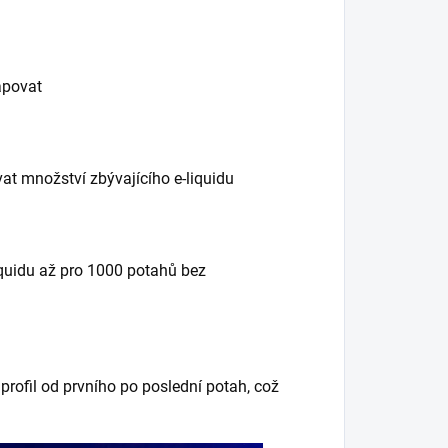
apovat
at množství zbývajícího e-liquidu
iquidu až pro 1000 potahů bez
rofil od prvního po poslední potah, což