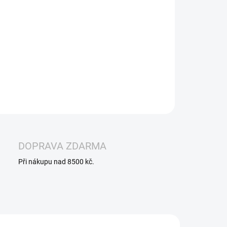
berry Ice 0 mg 1000 potáhnutí -
Chceš si vychutnat
vání bez nikotinu?
SYX BAR ZERO Blueberry Ice
nabízí
kou, zralou chuť borůvek s osvěžujícím ledovým závěrem –
úplně bez nikotinu. Ideální pro ty, kdo si chtějí užít chuť a
ál vapování, aniž by do těla dostávali nikotin.
ILNÍ INFORMACE
ZEPTAT SE
HLÍDAT
DOPRAVA ZDARMA
Při nákupu nad 8500 kč.