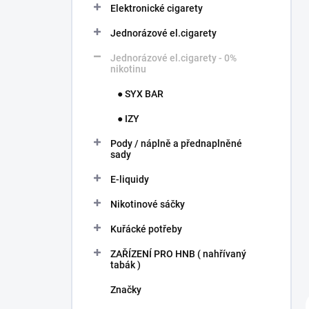
í
Elektronické cigarety
p
Jednorázové el.cigarety
a
n
Jednorázové el.cigarety - 0%
e
nikotinu
l
● SYX BAR
● IZY
Pody / náplně a přednaplněné
sady
E-liquidy
Nikotinové sáčky
Kuřácké potřeby
ZAŘÍZENÍ PRO HNB ( nahřívaný
tabák )
Značky