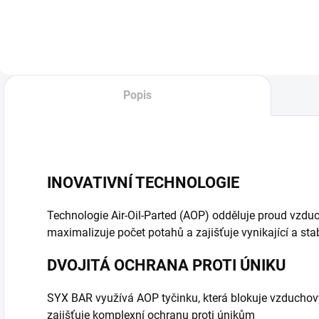
modrých malin a
broskev,Ideální pro
s
šťavnaté citronády.
ty, co mají rádi
a
Dokonale vyvážená
vyvážené ovocné
j
kombinace
příchutě – ani
o
sladkosti a
moc...
o
kyselého nádechu
p
Popis
dělá...
i
INOVATIVNÍ TECHNOLOGIE
Technologie Air-Oil-Parted (AOP) odděluje proud vzduc
maximalizuje počet potahů a zajišťuje vynikající a stab
DVOJITÁ OCHRANA PROTI ÚNIKU
SYX BAR využívá AOP tyčinku, která blokuje vzduchov
zajišťuje komplexní ochranu proti únikům