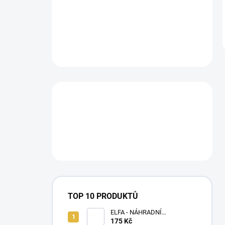
TOP 10 PRODUKTŮ
ELFA - NÁHRADNÍ
CARTRIDGE 1,1ohm - 2 KS
175 Kč