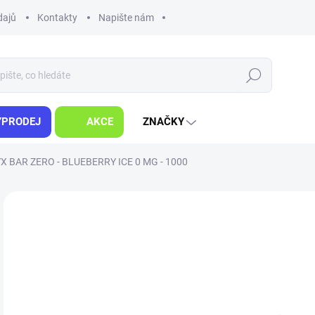
dajů
Kontakty
Napište nám
Hledat
ÝPRODEJ
AKCE
ZNAČKY
X BAR ZERO - BLUEBERRY ICE 0 MG - 1000
ZNAČKA:
SYX
VOLNÁ ŽIVNOST
DLE NOVÉ LEGISLATIVY
1
Měr
MO
cena
Jedn