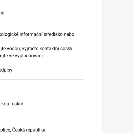
imi
xikologické informační středisko nebo
te vodou, vyjměte kontaktní čočky
ujte ve vyplachování
edpisy
ckou reakci
plice, Česká republika