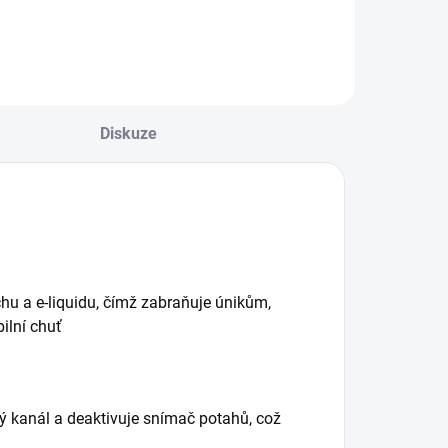
 jemnými a
s nikotinovou solí
romatickými
(20 mg) a výdrží až
ahodami. Tato
600 potáhnutí.
vocná směs je
Stylová volba pro
svěžující, plná
každodenní vaping.
řírodních chutí a
Diskuze
deální pro...
hu a e-liquidu, čímž zabraňuje únikům,
ilní chuť
ý kanál a deaktivuje snímač potahů, což