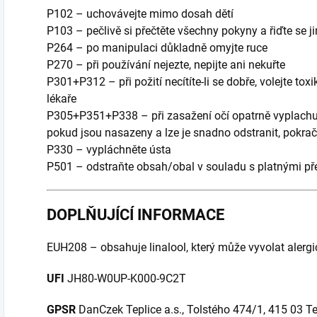
P102 – uchovávejte mimo dosah dětí
P103 – pečlivě si přečtěte všechny pokyny a řiďte se j
P264 – po manipulaci důkladně omyjte ruce
P270 – při používání nejezte, nepijte ani nekuřte
P301+P312 – při požití necítíte-li se dobře, volejte to
lékaře
P305+P351+P338 – při zasažení očí opatrně vyplachuj
pokud jsou nasazeny a lze je snadno odstranit, pokrač
P330 – vypláchněte ústa
P501 – odstraňte obsah/obal v souladu s platnými př
DOPLŇUJÍCÍ INFORMACE
EUH208 – obsahuje linalool, který může vyvolat alergi
UFI
JH80-W0UP-K000-9C2T
GPSR
DanCzek Teplice a.s., Tolstého 474/1, 415 03 Te