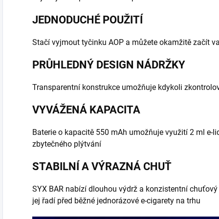
JEDNODUCHÉ POUŽITÍ
Stačí vyjmout tyčinku AOP a můžete okamžitě začít v
PRŮHLEDNÝ DESIGN NÁDRŽKY
Transparentní konstrukce umožňuje kdykoli zkontrolov
VYVÁŽENÁ KAPACITA
Baterie o kapacitě 550 mAh umožňuje využití 2 ml e-l
zbytečného plýtvání
STABILNÍ A VÝRAZNÁ CHUŤ
SYX BAR nabízí dlouhou výdrž a konzistentní chuťový p
jej řadí před běžné jednorázové e-cigarety na trhu