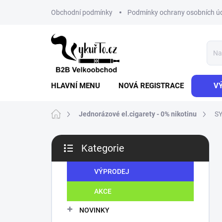
Přejít
Obchodní podmínky
Podmínky ochrany osobních ú
na
obsah
HLAVNÍ MENU
NOVÁ REGISTRACE
V
Domů
Jednorázové el.cigarety - 0% nikotinu
SY
P
Kategorie
o
Přeskočit
s
kategorie
t
VÝPRODEJ
r
AKCE
a
n
NOVINKY
n