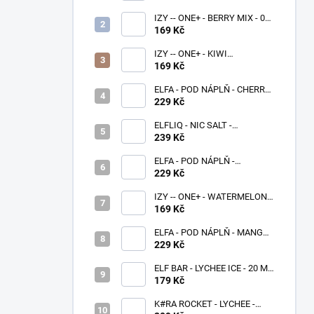
IZY -- ONE+ - BERRY MIX - 0
MG - 1000
169 Kč
IZY -- ONE+ - KIWI
PASSIONFRUIT GUAVA - 0 MG
169 Kč
- 1000
ELFA - POD NÁPLŇ - CHERRY
20 MG
229 Kč
ELFLIQ - NIC SALT -
BLUEBERRY SOUR
239 Kč
RASPBERRY 10 ML - (20MG)
ELFA - POD NÁPLŇ -
BLACKBERRY LEMON 20 MG
229 Kč
IZY -- ONE+ - WATERMELON -
0 MG - 1000
169 Kč
ELFA - POD NÁPLŇ - MANGO
20 MG
229 Kč
ELF BAR - LYCHEE ICE - 20 MG
- 600
179 Kč
K#RA ROCKET - LYCHEE -