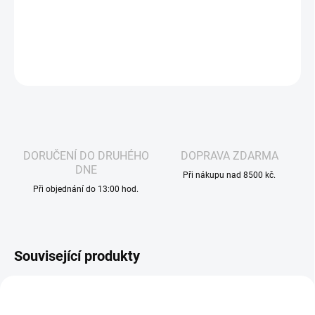
které vás okamžitě zchladí a nabije energií.
DETAILNÍ INFORMACE
ZEPTAT SE
HLÍDAT
DORUČENÍ DO DRUHÉHO
DOPRAVA ZDARMA
DNE
Při nákupu nad 8500 kč.
Při objednání do 13:00 hod.
Související produkty
VOLNÁ ŽIVNOST
VOLNÁ ŽIVNOST
2761
2985
10 MG
DLE NOVÉ LEGISLATIVY