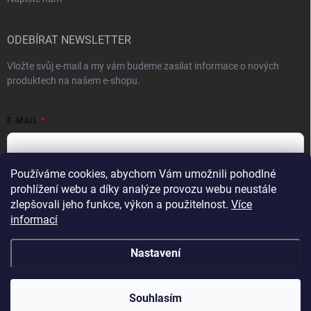
ODEBÍRAT NEWSLETTER
Vložte svůj e-mail a my vám budeme zasílat informace o nových
produktech na našem e-shopu.
E-MAIL
Používáme cookies, abychom Vám umožnili pohodlné
Vložením e-mailu souhlasíte s
podmínkami ochrany osobních údajů
prohlížení webu a díky analýze provozu webu neustále
zlepšovali jeho funkce, výkon a použitelnost.
Více
Přihlásit se
informací
Nastavení
Copyright 2026
VykurTo.cz
. Všechna práva vyhrazena.
Souhlasím
Vytvořil Shoptet