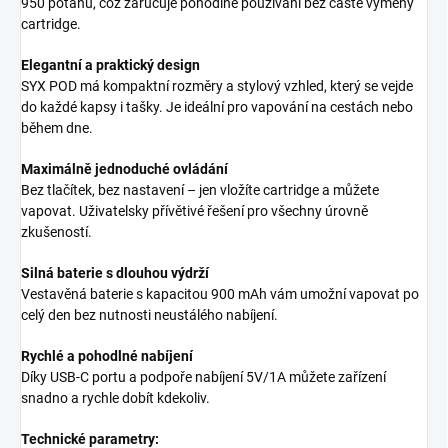
950 potahů, což zaručuje pohodlné používání bez časté výměny
cartridge.
Elegantní a praktický design
SYX POD má kompaktní rozměry a stylový vzhled, který se vejde
do každé kapsy i tašky. Je ideální pro vapování na cestách nebo
během dne.
Maximálně jednoduché ovládání
Bez tlačítek, bez nastavení – jen vložíte cartridge a můžete
vapovat. Uživatelsky přívětivé řešení pro všechny úrovně
zkušeností.
Silná baterie s dlouhou výdrží
Vestavěná baterie s kapacitou 900 mAh vám umožní vapovat po
celý den bez nutnosti neustálého nabíjení.
Rychlé a pohodlné nabíjení
Díky USB-C portu a podpoře nabíjení 5V/1A můžete zařízení
snadno a rychle dobít kdekoliv.
Technické parametry: