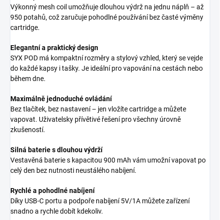
Výkonný mesh coil umožňuje dlouhou výdrž na jednu náplň – až
950 potahů, což zaručuje pohodlné používání bez časté výměny
cartridge.
Elegantní a praktický design
SYX POD má kompaktní rozměry a stylový vzhled, který se vejde
do každé kapsy i tašky. Je ideální pro vapování na cestách nebo
během dne.
Maximálně jednoduché ovládání
Bez tlačítek, bez nastavení – jen vložíte cartridge a můžete
vapovat. Uživatelsky přívětivé řešení pro všechny úrovně
zkušeností.
Silná baterie s dlouhou výdrží
Vestavěná baterie s kapacitou 900 mAh vám umožní vapovat po
celý den bez nutnosti neustálého nabíjení.
Rychlé a pohodlné nabíjení
Díky USB-C portu a podpoře nabíjení 5V/1A můžete zařízení
snadno a rychle dobít kdekoliv.