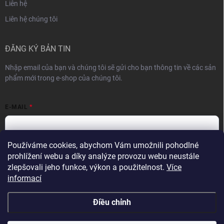
Liên hệ
Liên hệ chúng tôi
ĐĂNG KÝ BẢN TIN
Nhập email của bạn và chúng tôi sẽ gửi cho bạn thông tin về các sản
phẩm mới trong e-shop của chúng tôi.
E-MAIL
Používáme cookies, abychom Vám umožnili pohodlné
Vložením e-mailu souhlasíte s
podmínkami ochrany osobních údajů
prohlížení webu a díky analýze provozu webu neustále
zlepšovali jeho funkce, výkon a použitelnost.
Více
Theo dõi
informací
Điều chỉnh
Copyright 2026
VykurTo.cz
. Đã đăng ký Bản quyền.