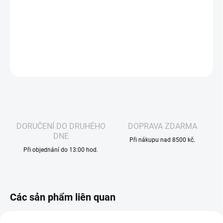
potěšení s každým potahem, který osvěží vaše smysly a
zpříjemní každý den.
THÔNG TIN CHI TIẾT
HỎI
THEO DÕI
DORUČENÍ DO DRUHÉHO
DOPRAVA ZDARMA
DNE
Při nákupu nad 8500 kč.
Při objednání do 13:00 hod.
Các sản phẩm liên quan
BÁN CẦN CÓ GIẤY
BÁN CẦN CÓ GIẤY