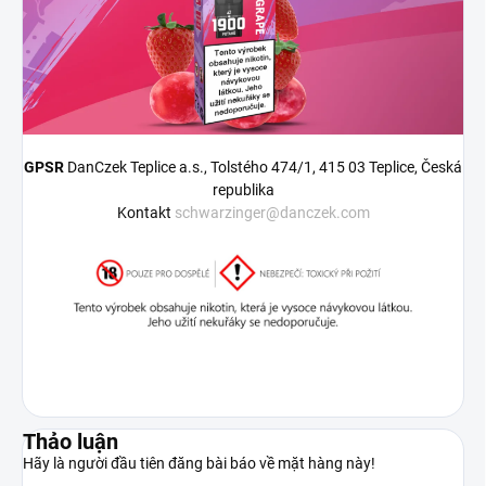
GPSR
DanCzek Teplice a.s., Tolstého 474/1, 415 03 Teplice, Česká
republika
Kontakt
schwarzinger@danczek.com
Thảo luận
Hãy là người đầu tiên đăng bài báo về mặt hàng này!