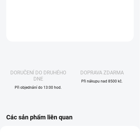
osvěží a zpříjemní každý váš okamžik.
THÔNG TIN CHI TIẾT
HỎI
THEO DÕI
DORUČENÍ DO DRUHÉHO
DOPRAVA ZDARMA
DNE
Při nákupu nad 8500 kč.
Při objednání do 13:00 hod.
Các sản phẩm liên quan
BÁN TỰ DO
GỢI Ý
2982
954