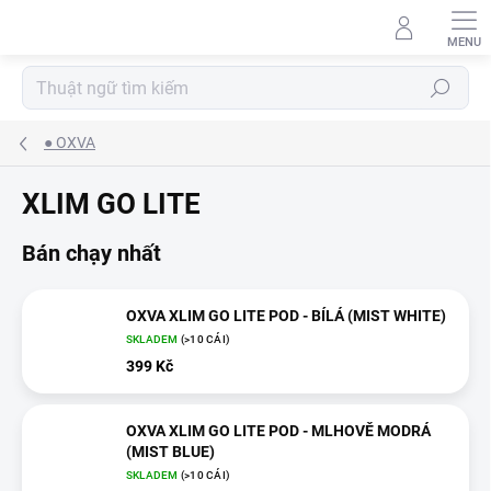
Chuyển
qua
phần
nội
Tìm
dung
kiếm
● OXVA
XLIM GO LITE
Bán chạy nhất
OXVA XLIM GO LITE POD - BÍLÁ (MIST WHITE)
SKLADEM
(>10 CÁI)
399 Kč
OXVA XLIM GO LITE POD - MLHOVĚ MODRÁ
(MIST BLUE)
SKLADEM
(>10 CÁI)