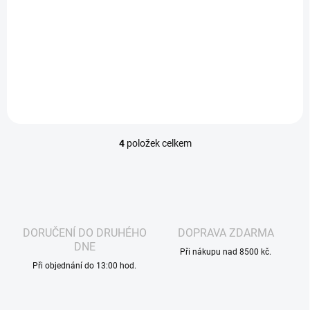
SKLENĚNKA KULATÁ 8 CM - BALENÍ 60 ks
4
položek celkem
O
v
l
á
d
a
c
DORUČENÍ DO DRUHÉHO
DOPRAVA ZDARMA
í
DNE
p
Při nákupu nad 8500 kč.
r
Při objednání do 13:00 hod.
v
k
y