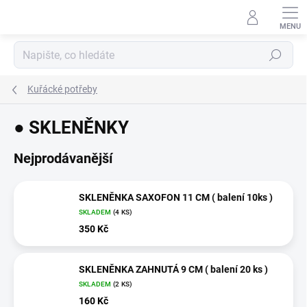
Přejít
na
obsah
Hledat
Kuřácké potřeby
● SKLENĚNKY
Nejprodávanější
SKLENĚNKA SAXOFON 11 CM ( balení 10ks )
SKLADEM
(4 KS)
350 Kč
SKLENĚNKA ZAHNUTÁ 9 CM ( balení 20 ks )
SKLADEM
(2 KS)
160 Kč