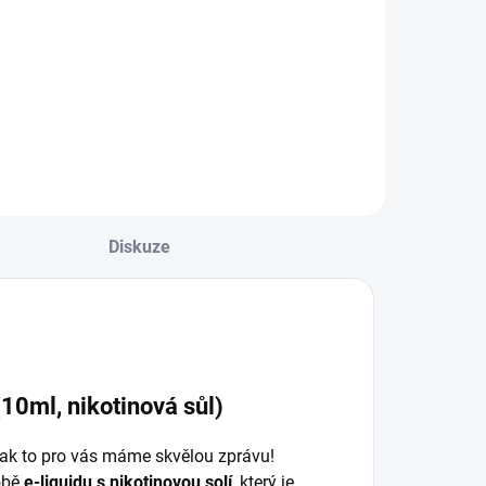
Diskuze
10ml, nikotinová sůl)
Tak to pro vás máme skvělou zprávu!
obě
e-liquidu s nikotinovou solí
, který je