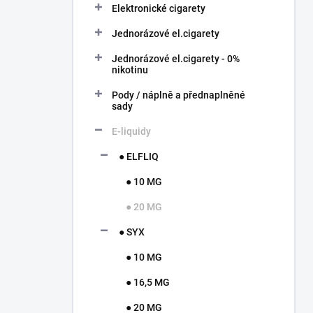
í
Elektronické cigarety
p
Jednorázové el.cigarety
a
n
Jednorázové el.cigarety - 0%
e
nikotinu
l
Pody / náplně a přednaplněné
sady
E-liquidy
● ELFLIQ
● 10 MG
● 20 MG
● SYX
● 10 MG
● 16,5 MG
● 20 MG