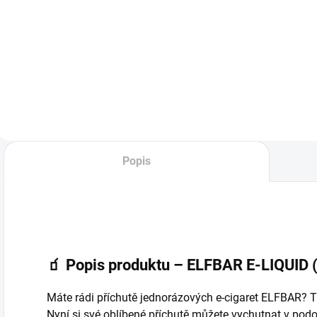
Nic Salt Liquid
jednorázová
nabízí osvěžující
elektronická
směs tří ovocných
cigareta – MINT –
příchutí – jahody,
1000
maliny a černého
potahů Čerstvá a
rybízu. Ideální pro
chladivá příchuť
milovníky ovocných
máty, která nabízí
chutí, kteří hledají
osvěžující a čistý
intenzivní...
zážitek s příjemným
mrazivým efektem.
Popis
🧃
Popis produktu – ELFBAR E-LIQUID (
Máte rádi příchutě jednorázových e-cigaret ELFBAR? 
Nyní si své oblíbené příchutě můžete vychutnat v pod