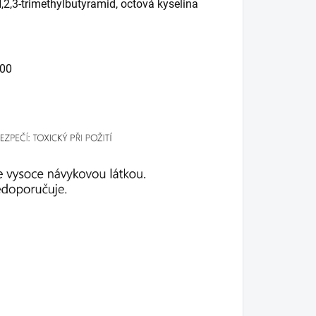
-N,2,3-trimethylbutyramid, octová kyselina
 00