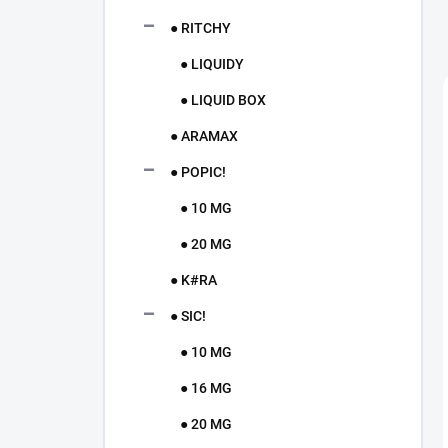
● RITCHY
● LIQUIDY
● LIQUID BOX
● ARAMAX
● POPIC!
● 10 MG
● 20 MG
● K#RA
● SIC!
● 10 MG
● 16 MG
● 20 MG