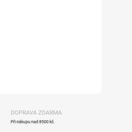
−
+
Přidat do košíku
IQ - NIC SALT - PINK GRAPEFRUIT
dokonale osvěžující
 růžového grepu je ideální volbou nejen v létě.
ILNÍ INFORMACE
ZEPTAT SE
HLÍDAT
DOPRAVA ZDARMA
Při nákupu nad 8500 kč.