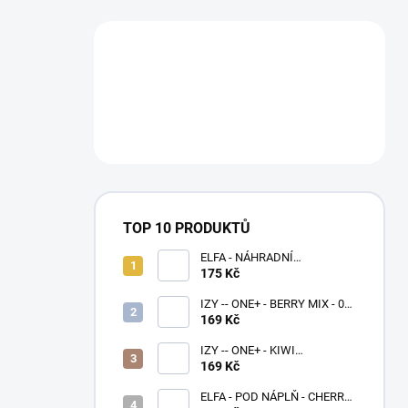
TOP 10 PRODUKTŮ
ELFA - NÁHRADNÍ
CARTRIDGE 1,1ohm - 2 KS
175 Kč
IZY -- ONE+ - BERRY MIX - 0
MG - 1000
169 Kč
IZY -- ONE+ - KIWI
PASSIONFRUIT GUAVA - 0 MG
169 Kč
- 1000
ELFA - POD NÁPLŇ - CHERRY