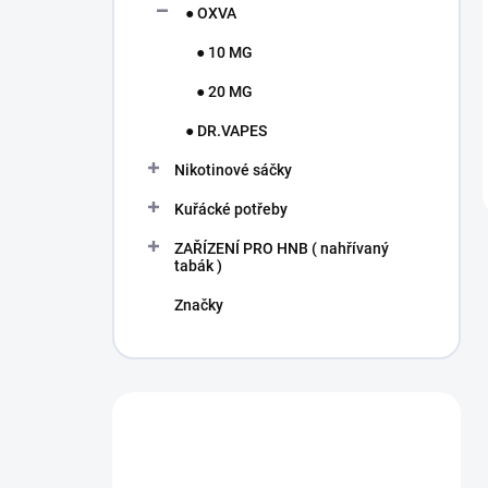
● OXVA
● 10 MG
● 20 MG
● DR.VAPES
Nikotinové sáčky
Kuřácké potřeby
ZAŘÍZENÍ PRO HNB ( nahřívaný
tabák )
Značky