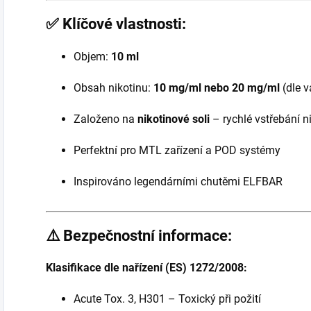
✅
Klíčové vlastnosti:
Objem:
10 ml
Obsah nikotinu:
10 mg/ml nebo 20 mg/ml
(dle v
Založeno na
nikotinové soli
– rychlé vstřebání n
Perfektní pro MTL zařízení a POD systémy
Inspirováno legendárními chutěmi ELFBAR
⚠️ Bezpečnostní informace:
Klasifikace dle nařízení (ES) 1272/2008:
Acute Tox. 3, H301 – Toxický při požití