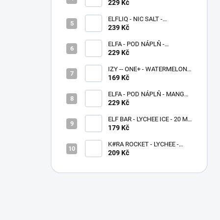
20 MG
229 Kč
ELFLIQ - NIC SALT -
BLUEBERRY SOUR
239 Kč
RASPBERRY 10 ML - (20MG)
ELFA - POD NÁPLŇ -
BLACKBERRY LEMON 20 MG
229 Kč
IZY -- ONE+ - WATERMELON -
0 MG - 1000
169 Kč
ELFA - POD NÁPLŇ - MANGO
20 MG
229 Kč
ELF BAR - LYCHEE ICE - 20 MG
- 600
179 Kč
K#RA ROCKET - LYCHEE -
20MG - 1400
209 Kč