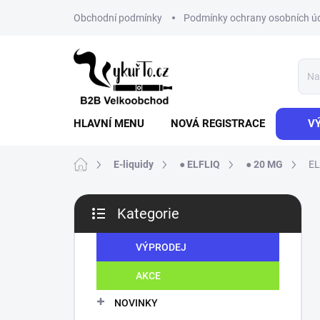
Přejít
Obchodní podmínky
Podmínky ochrany osobních ú
na
obsah
HLAVNÍ MENU
NOVÁ REGISTRACE
V
Domů
E-liquidy
● ELFLIQ
● 20 MG
EL
P
Kategorie
o
Přeskočit
s
kategorie
t
VÝPRODEJ
r
AKCE
a
n
NOVINKY
n