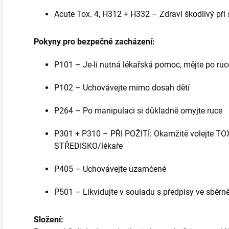
Acute Tox. 4, H312 + H332 – Zdraví škodlivý při 
Pokyny pro bezpečné zacházení:
P101 – Je-li nutná lékařská pomoc, mějte po ruc
P102 – Uchovávejte mimo dosah dětí
P264 – Po manipulaci si důkladně omyjte ruce
P301 + P310 – PŘI POŽITÍ: Okamžitě volejte
STŘEDISKO/lékaře
P405 – Uchovávejte uzamčené
P501 – Likvidujte v souladu s předpisy ve sbě
Složení: