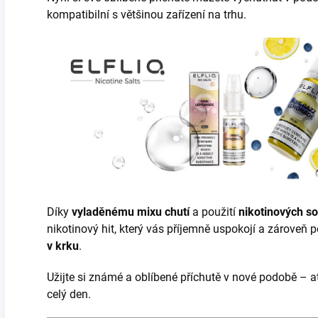
kompatibilní s většinou zařízení na trhu.
Díky
vyladěnému mixu chutí
a použití
nikotinových so
nikotinový hit, který vás příjemně uspokojí a zároveň 
v krku
.
Užijte si známé a oblíbené příchutě v nové podobě – ať
celý den.