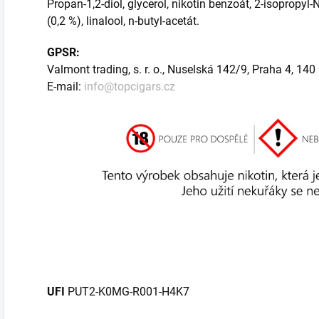
Propan-1,2-diol, glycerol, nikotin benzoát, 2-isopropyl
(0,2 %), linalool, n-butyl-acetát.
GPSR:
Valmont trading, s. r. o., Nuselská 142/9, Praha 4, 140
E-mail:
info@topcigars.cz
UFI
PUT2-K0MG-R001-H4K7