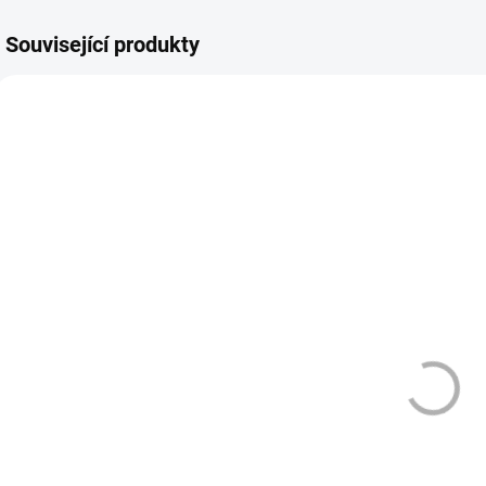
Související produkty
VÁZANÁ ŽIVNOST
VOLNÁ ŽIVNOST
3135
2720
DLE NOVÉ LEGISLATIVY
DLE NOVÉ LEGISLATIVY
SKLADEM
SKLADEM
(>10 KS)
(>10 KS)
ARAMAX -
SYX BAR -
LIQUID - NIC
MINT 16,5 MG
SALT - BERRY
- 1000
TRIO - 10 ML -
189 Kč
195 Kč
(20MG)
Do košíku
Do košíku
ARAMAX Berry Trio
SYX BAR