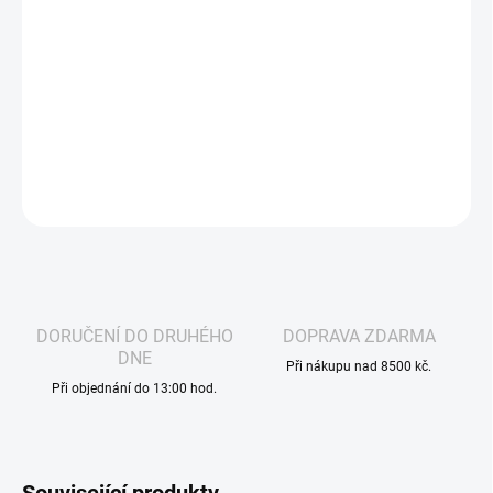
dodává základu šťavnatost a křupavost, zatímco sladká a
sametová broskev přináší jemnost a plnost. Výsledkem je příjemně
vyvážený, hladký a aromatický liquid, který je díky technologii
nikotinových solí ideální pro celodenní vapování bez drsnosti na
krku. Perfektní volba pro milovníky ovocných kombinací.
DETAILNÍ INFORMACE
ZEPTAT SE
HLÍDAT
DORUČENÍ DO DRUHÉHO
DOPRAVA ZDARMA
DNE
Při nákupu nad 8500 kč.
Při objednání do 13:00 hod.