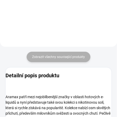
provedení
a jednoduchost v jednom. v
provedení grafitti black
Zobrazit všechny související produkty
Detailní popis produktu
Aramax patří mezi nejoblíbenější značky v oblasti hotových e-
liquidů a nyní představuje také svou kolekci s nikotinovou solí,
která si rychle získává na popularitě. Kolekce nabízí osm skvělých
příchutí, především milovníkům svěžesti a ovocných chutí. Pečlivě