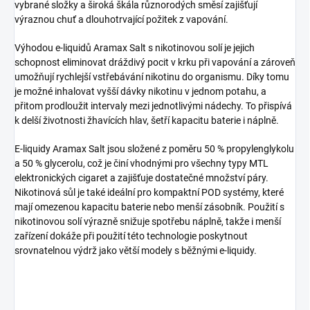
vybrané složky a široká škála různorodých směsí zajišťují
výraznou chuť a dlouhotrvající požitek z vapování.
Výhodou e-liquidů Aramax Salt s nikotinovou solí je jejich
schopnost eliminovat dráždivý pocit v krku při vapování a zároveň
umožňují rychlejší vstřebávání nikotinu do organismu. Díky tomu
je možné inhalovat vyšší dávky nikotinu v jednom potahu, a
přitom prodloužit intervaly mezi jednotlivými nádechy. To přispívá
k delší životnosti žhavících hlav, šetří kapacitu baterie i náplně.
E-liquidy Aramax Salt jsou složené z poměru 50 % propylenglykolu
a 50 % glycerolu, což je činí vhodnými pro všechny typy MTL
elektronických cigaret a zajišťuje dostatečné množství páry.
Nikotinová sůl je také ideální pro kompaktní POD systémy, které
mají omezenou kapacitu baterie nebo menší zásobník. Použití s
nikotinovou solí výrazně snižuje spotřebu náplně, takže i menší
zařízení dokáže při použití této technologie poskytnout
srovnatelnou výdrž jako větší modely s běžnými e-liquidy.