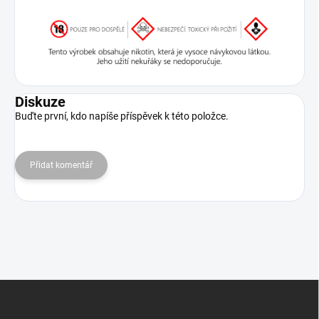
Diskuze
Buďte první, kdo napíše příspěvek k této položce.
Přidat komentář
Z
á
p