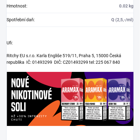
Hmotnost
:
0.02 kg
Spotřební daň
:
Q (2,5,-/ml)
Ufi:
Ritchy EU s.r.o. Karla Engliše 519/11, Praha 5, 15000 Česká
republika IČ: 01493299 DIČ: CZ01493299 tel: 225 067 840