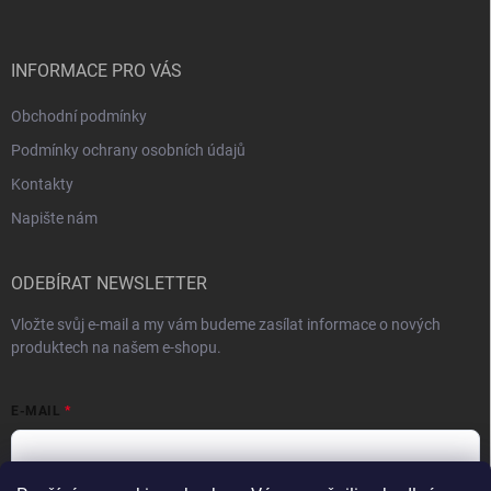
a
t
í
INFORMACE PRO VÁS
Obchodní podmínky
Podmínky ochrany osobních údajů
Kontakty
Napište nám
ODEBÍRAT NEWSLETTER
Vložte svůj e-mail a my vám budeme zasílat informace o nových
produktech na našem e-shopu.
E-MAIL