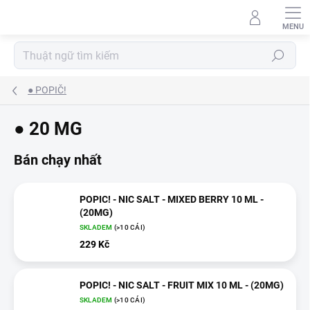
Chuyển
qua
phần
nội
Tìm
dung
kiếm
● POPIČ!
● 20 MG
Bán chạy nhất
POPIC! - NIC SALT - MIXED BERRY 10 ML -
(20MG)
SKLADEM
(>10 CÁI)
229 Kč
POPIC! - NIC SALT - FRUIT MIX 10 ML - (20MG)
SKLADEM
(>10 CÁI)