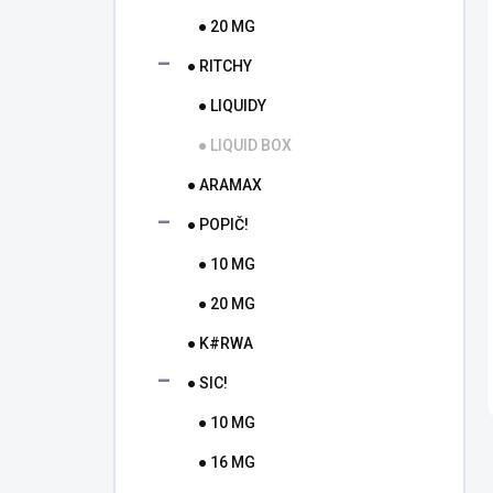
● 20 MG
● RITCHY
● LIQUIDY
● LIQUID BOX
● ARAMAX
● POPIČ!
● 10 MG
● 20 MG
● K#RWA
● SIC!
● 10 MG
● 16 MG