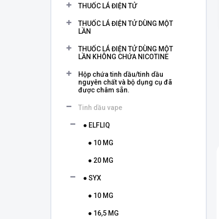
THUỐC LÁ ĐIỆN TỬ
THUỐC LÁ ĐIỆN TỬ DÙNG MỘT
LẦN
THUỐC LÁ ĐIỆN TỬ DÙNG MỘT
LẦN KHÔNG CHỨA NICOTINE
Hộp chứa tinh dầu/tinh dầu
nguyên chất và bộ dụng cụ đã
được châm sẵn.
Tinh dầu vape
● ELFLIQ
● 10 MG
● 20 MG
● SYX
● 10 MG
● 16,5 MG