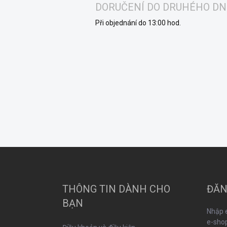
DORUČENÍ DO DRUHÉHO DN
Při objednání do 13:00 hod.
C
h
â
n
THÔNG TIN DÀNH CHO
ĐĂN
t
BẠN
r
Nhập e
a
e-shop