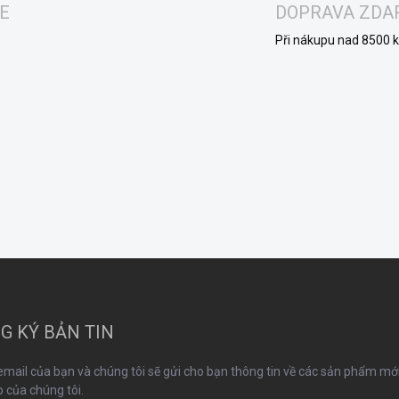
E
DOPRAVA ZD
Při nákupu nad 8500 k
G KÝ BẢN TIN
mail của bạn và chúng tôi sẽ gửi cho bạn thông tin về các sản phẩm mới
 của chúng tôi.