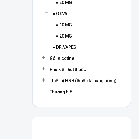
● 20 MG
● OXVA
● 10 MG
● 20 MG
● DR.VAPES
Gói nicotine
Phụ kiện hút thuốc
Thiết bị HNB (thuốc lá nung nóng)
Thương hiệu