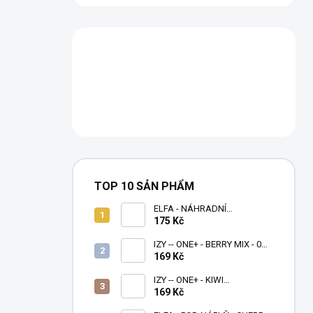
TOP 10 SẢN PHẨM
ELFA - NÁHRADNÍ
CARTRIDGE 1,1ohm - 2 KS
175 Kč
IZY -- ONE+ - BERRY MIX - 0
MG - 1000
169 Kč
IZY -- ONE+ - KIWI
PASSIONFRUIT GUAVA - 0
169 Kč
MG - 1000