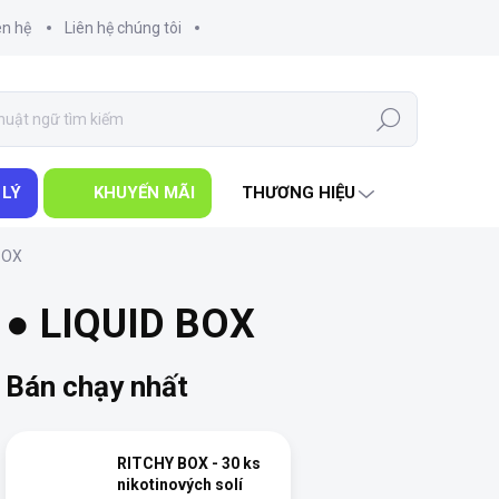
ên hệ
Liên hệ chúng tôi
Tìm
kiếm
 LÝ
KHUYẾN MÃI
THƯƠNG HIỆU
BOX
● LIQUID BOX
Bán chạy nhất
RITCHY BOX - 30 ks
nikotinových solí