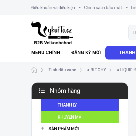
Chuyển
Điều khoản và điều kiện
Chính sách bảo mật
Li
qua
phần
nội
dung
MENU CHÍNH
ĐĂNG KÝ MỚI
THANH
Trang
Tinh dầu vape
● RITCHY
● LIQUID 
chủ
T
Nhóm hàng
h
Bỏ
a
qua
n
THANH LÝ
danh
h
mục
KHUYẾN MÃI
b
ê
SẢN PHẨM MỚI
n