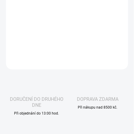
−
+
Přidat do košíku
ARAMAX Banana Berry Nic Salt Liquid je lahodná kombinace
sladké banánové a šťavnaté bobulové chuti. Ideální pro příjemné
vapování s 20 mg nikotinu, v praktickém 10ml balení.
DETAILNÍ INFORMACE
ZEPTAT SE
HLÍDAT
DORUČENÍ DO DRUHÉHO
DOPRAVA ZDARMA
DNE
Při nákupu nad 8500 kč.
Při objednání do 13:00 hod.