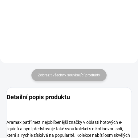
a jednoduchost v jednom. v bílém
silné 1000mAh baterii. Styl, výkon
provedení
a jednoduchost v jednom. v
provedení grafitti black
Zobrazit všechny související produkty
Detailní popis produktu
Aramax patří mezi nejoblíbenější značky v oblasti hotových e-
liquidů a nyní představuje také svou kolekci s nikotinovou solí,
která si rychle získává na popularitě. Kolekce nabízí osm skvělých