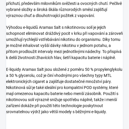
příchutí, především milovníkům svěžesti a ovocných chutí. Pečlivě
vybrané složky a široká škála různorodých směsí zajišťují
výraznou chuť a dlouhotrvající požitek z vapování.
Výhodou e-liquidů Aramax Salt s nikotinovou solí je jejich
schopnost eliminovat dráždivý pocit v krku při vapování a zároveň
umožňují rychlejší vstřebávání nikotinu do organismu. Díky tomu
je možné inhalovat vyšší dávky nikotinu v jednom potahu, a
přitom prodloužit intervaly mezi jednotlivými nádechy. To přispívá
k delší životnosti žhavících hlav, šetří kapacitu baterie i náplně.
E-liquidy Aramax Salt jsou složené z poměru 50 % propylenglykolu
a 50 % glycerolu, což je činí vhodnými pro všechny typy MTL
elektronických cigaret a zajišťuje dostatečné množství páry.
Nikotinová sůl je také ideální pro kompaktní POD systémy, které
mají omezenou kapacitu baterie nebo menší zásobník. Použití s
nikotinovou solí výrazně snižuje spotřebu náplně, takže i menší
zařízení dokáže při použití této technologie poskytnout
srovnatelnou výdrž jako větší modely s běžnými e-liquidy.