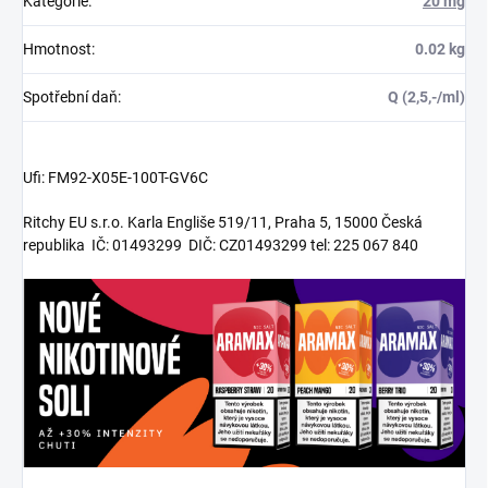
Kategorie
:
20 mg
Hmotnost
:
0.02 kg
Spotřební daň
:
Q (2,5,-/ml)
Ufi: FM92-X05E-100T-GV6C
Ritchy EU s.r.o. Karla Engliše 519/11, Praha 5, 15000 Česká
republika IČ: 01493299 DIČ: CZ01493299 tel: 225 067 840