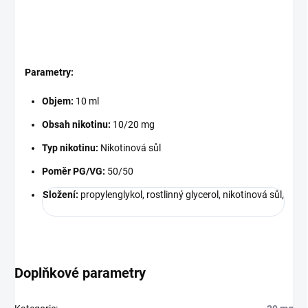
Parametry:
Objem:
10 ml
Obsah nikotinu:
10/20 mg
Typ nikotinu:
Nikotinová sůl
Poměr PG/VG:
50/50
Složení:
propylenglykol, rostlinný glycerol, nikotinová sůl,
Doplňkové parametry