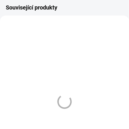
Související produkty
DLE NOVÉ LEGISLATIVY
TIP
2903
3361
DLE NOVÉ LEGISLATIVY
SKLADEM
SKLADEM
(5 KS)
(2 KS)
OXVA XLIM GO POD -
OXVA XLIM GO POD -
BÍLÁ (WHITE)
GRAFITOVĚ ČERNÁ
(GRAFFITI BLACK)
399 Kč
399 Kč
Do košíku
Do košíku
OXVA Xlim GO – elegantní POD
zařízení s vysokou výdrží díky
OXVA Xlim GO – elegantní POD
silné 1000mAh baterii. Styl, výkon
zařízení s vysokou výdrží díky