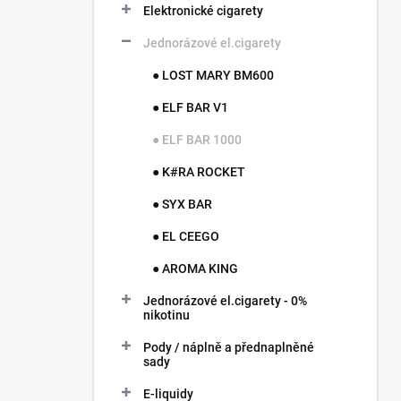
í
Elektronické cigarety
p
Jednorázové el.cigarety
a
n
● LOST MARY BM600
e
l
● ELF BAR V1
● ELF BAR 1000
● K#RA ROCKET
● SYX BAR
● EL CEEGO
● AROMA KING
Jednorázové el.cigarety - 0%
nikotinu
Pody / náplně a přednaplněné
sady
E-liquidy