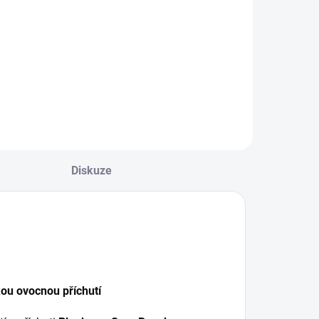
OST MARY
M600 –
ednorázová
lektronická
igareta
LUEBERRY
 20 mg nikotinové
oli a až 600 tahy.
kvělá chuť, nulové
tarosti.
Diskuze
ou ovocnou příchutí