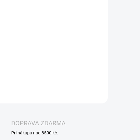
−
+
Přidat do košíku
orázová elektronická cigareta - Elf Bar 1000 – Zažijte
nalou rovnováhu mezi sladkostí a kyselostí v příchuti
berry Sour Raspberry. Tato kombinace borůvek a kyselých
n vás osloví svěžím, ovocným a zároveň intenzivním
ovým profilem, který se neomrzí ani při celodenním
vání. Vhodné pro ty, kdo hledají něco hravějšího a
znějšího.
ILNÍ INFORMACE
ZEPTAT SE
HLÍDAT
DOPRAVA ZDARMA
Při nákupu nad 8500 kč.