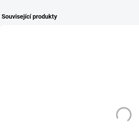
Související produkty
DLE NOVÉ LEGISLATIVY
VÁZANÁ ŽIVNOST
TIP
3835
3930
DLE NOVÉ LEGISLATIVY
VÁZ
ZMĚ
DLE
SKLADEM
SKLADEM
(>10 KS)
(>10 KS)
77 POUCHES -
ARAMAX -
MEDIUM -
LIQUID - NIC
COLA &
SALT -
CHERRY - 10,4
STRAWBERRY
129 Kč
189 Kč
MG/G
KIWI - 10 ML -
(20MG)
Do košíku
Do košíku