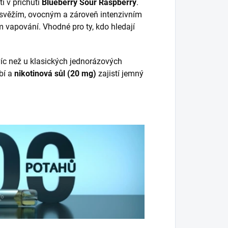
í v příchuti
Blueberry Sour Raspberry
.
 svěžím, ovocným a zároveň intenzivním
m vapování. Vhodné pro ty, kdo hledají
 víc než u klasických jednorázových
bí a
nikotinová sůl (20 mg)
zajistí jemný