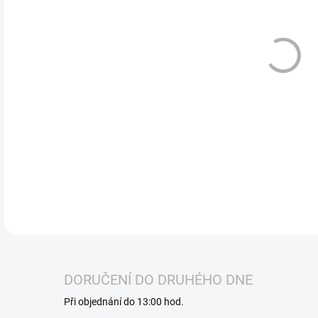
Jedn
doko
Blue
mali
chuť
vapo
výra
DETA
DORUČENÍ DO DRUHÉHO DNE
Při objednání do 13:00 hod.