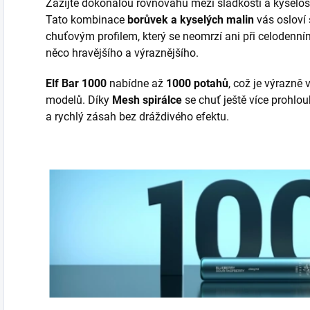
Zažijte dokonalou rovnováhu mezi sladkostí a kyselost
Tato kombinace
borůvek a kyselých malin
vás osloví
chuťovým profilem, který se neomrzí ani při celodenní
něco hravějšího a výraznějšího.
Elf Bar 1000
nabídne až
1000 potahů
, což je výrazně
modelů. Díky
Mesh spirálce
se chuť ještě více prohlou
a rychlý zásah bez dráždivého efektu.