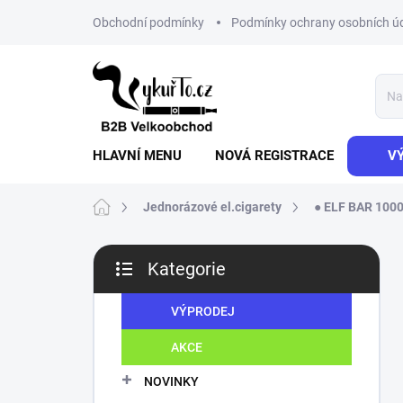
Přejít
Obchodní podmínky
Podmínky ochrany osobních ú
na
obsah
HLAVNÍ MENU
NOVÁ REGISTRACE
V
Domů
Jednorázové el.cigarety
● ELF BAR 100
P
Kategorie
o
Přeskočit
s
kategorie
t
VÝPRODEJ
r
AKCE
a
n
NOVINKY
n