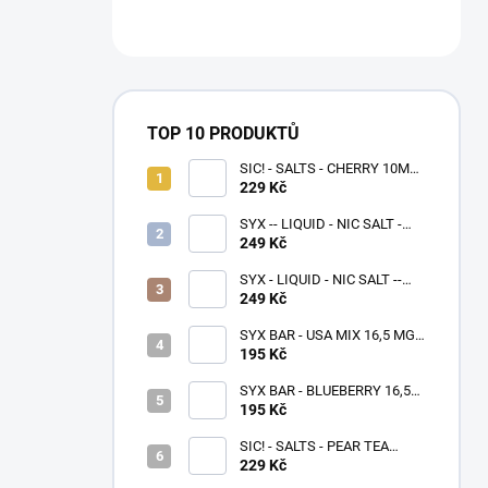
TOP 10 PRODUKTŮ
SIC! - SALTS - CHERRY 10ML -
(20MG)
229 Kč
SYX -- LIQUID - NIC SALT -
STRAWBERRY BANANA 10
249 Kč
ML - (16,5 MG)
SYX - LIQUID - NIC SALT --
SWEET STRAWBERRY 10 ML
249 Kč
- (10 MG)
SYX BAR - USA MIX 16,5 MG -
1000
195 Kč
SYX BAR - BLUEBERRY 16,5
MG - 1000
195 Kč
SIC! - SALTS - PEAR TEA
10ML - (20MG)
229 Kč