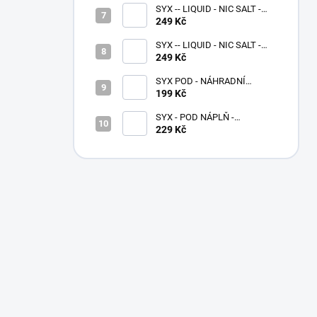
SYX -- LIQUID - NIC SALT -
MIXED BERRIES 10 ML - (16,5
249 Kč
MG)
SYX -- LIQUID - NIC SALT -
BLUEBERRY 10 ML - (16,5
249 Kč
MG)
SYX POD - NÁHRADNÍ
CARTRIDGE - 0,6Ω (2ks)
199 Kč
SYX - POD NÁPLŇ -
STRAWBERRY GRAPE - 16,5
229 Kč
MG - 2x2 ML