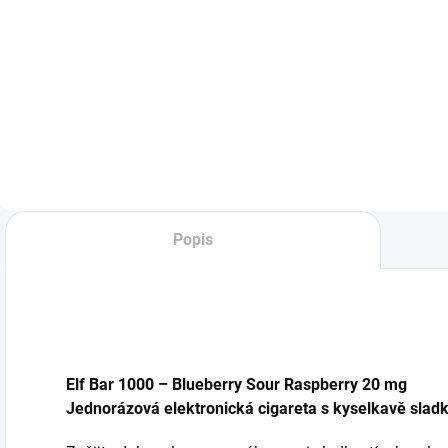
Vyzkoušejte 77
ARAMAX
L
Pouches Medium s
Strawberry Kiwi Nic
B
příchutí Cola &
Salt Liquid
j
Cherry. Obsah
kombinuje svěží
e
nikotinu 10,4 mg/g
chuť jahody s
c
nabízí osvěžující
exotickou kivi. Tato
B
kombinaci klasické
ovocná směs je
s
colové chuti s
ideální pro ty, kdo
s
jemnou třešňovou
hledají sladkou a
S
příchutí, ideální
osvěžující chuť při
s
pro...
vapování. V...
Popis
Elf Bar 1000 – Blueberry Sour Raspberry 20 mg
Jednorázová elektronická cigareta s kyselkavě sladk