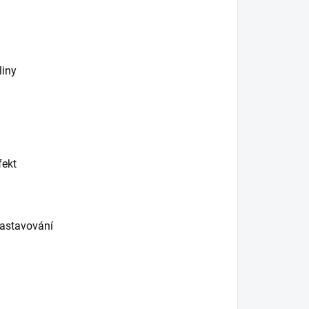
liny
fekt
nastavování