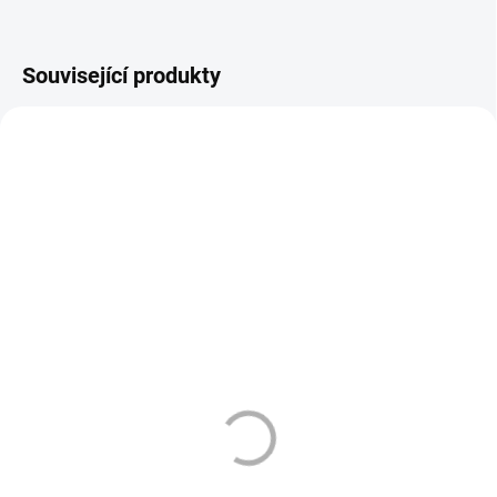
Související produkty
VÁZANÁ ŽIVNOST
DLE NOVÉ LEGISLATIVY
3930
3835
DLE NOVÉ LEGISLATIVY
SKLADEM
SKLADEM
(>10 KS)
(>10 KS)
ARAMAX - LIQUID - NIC
77 POUCHES - MEDIUM -
SALT - STRAWBERRY
COLA & CHERRY - 10,4
KIWI - 10 ML - (20MG)
MG/G
189 Kč
129 Kč
Do košíku
Do košíku