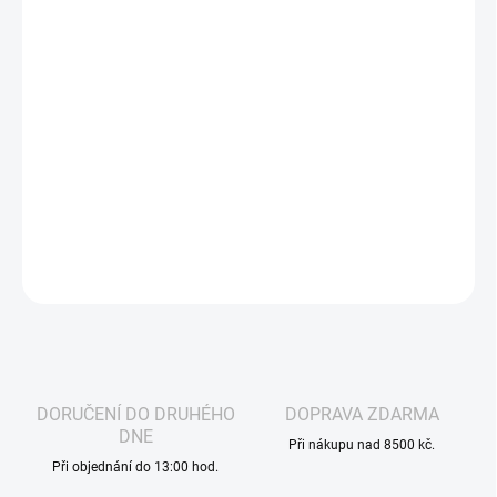
−
+
Přidat do košíku
Jednorázová elektronická cigareta - Elf Bar 1000 Cherry přináší
výraznou, sladce šťavnatou třešňovou příchuť, která potěší
každého milovníka jednoduchých, ale silných chutí. Každý potah
je hladký, s plným aromatem, bez hořkosti nebo chemického
dozvuku.
DETAILNÍ INFORMACE
ZEPTAT SE
HLÍDAT
DORUČENÍ DO DRUHÉHO
DOPRAVA ZDARMA
DNE
Při nákupu nad 8500 kč.
Při objednání do 13:00 hod.