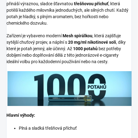
přináší výraznou, sladce šťavnatou
třešňovou příchuť
, která
potěší každého milovníka jednoduchých, ale silných chutí. Každý
potah je hladký, s plným aromatem, bez hořkosti nebo
chemického dozvuku.
Zařízení je vybaveno moderní
Mesh spirálkou
, která zajišťuje
sytější chuťový projev, a náplní s
20 mg/ml nikotinové soli
, díky
které je potah jemný, ale účinný. Až
1000 potahů
bez potřeby
dobíjení nebo doplňování dělá z této jednorázové e-cigarety
ideální volbu pro každodenní používání nebo na cesty.
Hlavní výhody:
Plná a sladká třešňová příchuť