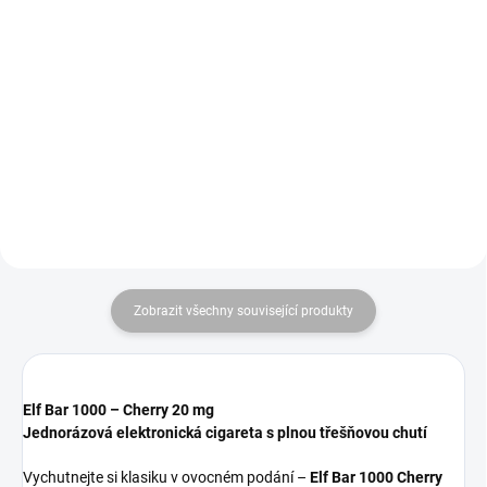
ARAMAX Strawberry Kiwi Nic Salt
Vyzkoušejte 77 Pouches Medium
Liquid kombinuje svěží chuť
s příchutí Cola & Cherry. Obsah
jahody s exotickou kivi. Tato
nikotinu 10,4 mg/g nabízí
ovocná směs je ideální pro ty, kdo
osvěžující kombinaci klasické
hledají sladkou a osvěžující chuť
colové chuti s jemnou třešňovou
při vapování. V...
příchutí, ideální pro...
Zobrazit všechny související produkty
Elf Bar 1000 – Cherry 20 mg
Jednorázová elektronická cigareta s plnou třešňovou chutí
Vychutnejte si klasiku v ovocném podání –
Elf Bar 1000 Cherry