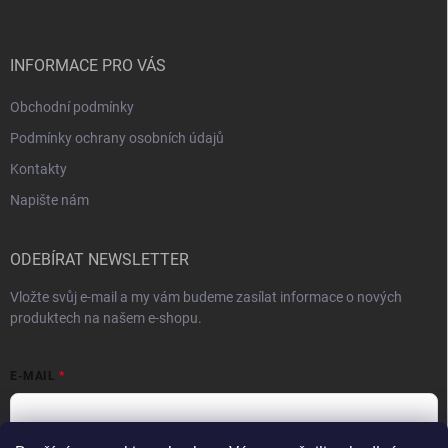
a
t
í
INFORMACE PRO VÁS
Obchodní podmínky
Podmínky ochrany osobních údajů
Kontakty
Napište nám
ODEBÍRAT NEWSLETTER
Vložte svůj e-mail a my vám budeme zasílat informace o nových
produktech na našem e-shopu.
E-MAIL