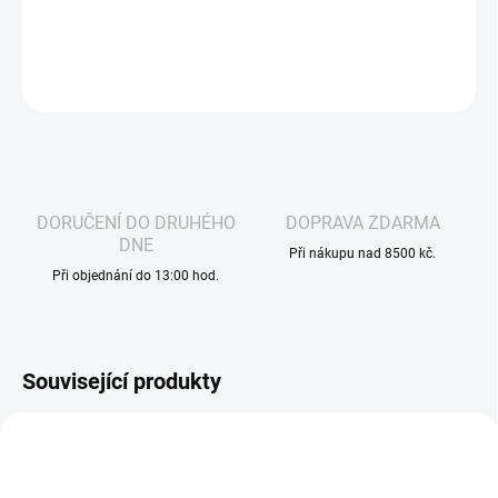
DETAILNÍ INFORMACE
ZEPTAT SE
HLÍDAT
DORUČENÍ DO DRUHÉHO
DOPRAVA ZDARMA
DNE
Při nákupu nad 8500 kč.
Při objednání do 13:00 hod.
Související produkty
VOLNÁ ŽIVNOST
VÁZANÁ ŽIVNOST
2991
3137
DLE NOVÉ LEGISLATIVY
DLE NOVÉ LEGISLATIVY