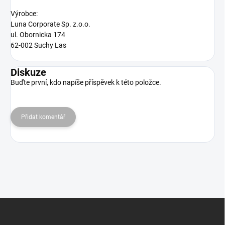
Výrobce:
Luna Corporate Sp. z.o.o.
ul. Obornicka 174
62-002 Suchy Las
Diskuze
Buďte první, kdo napíše příspěvek k této položce.
Přidat komentář
Z
á
p