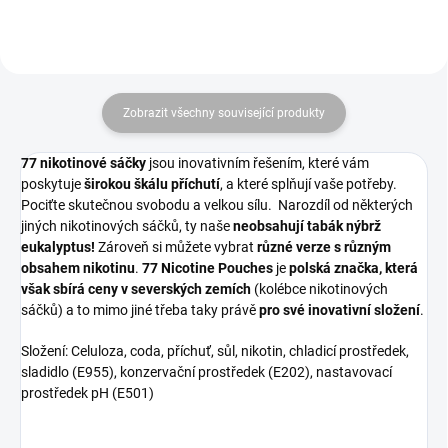
Zobrazit všechny související produkty
77 nikotinové sáčky
jsou inovativním řešením, které vám
poskytuje
širokou škálu příchutí
, a které splňují vaše potřeby.
Pociťte skutečnou svobodu a velkou sílu. Narozdíl od některých
jiných nikotinových sáčků, ty naše
neobsahují tabák nýbrž
eukalyptus!
Zároveň si můžete vybrat
různé verze s různým
obsahem nikotinu
.
77 Nicotine Pouches
je
polská značka, která
však sbírá ceny v severských zemích
(kolébce nikotinových
sáčků) a to mimo jiné třeba taky právě
pro své inovativní složení
.
Složení: Celuloza, coda, příchuť, sůl, nikotin, chladicí prostředek,
sladidlo (E955), konzervační prostředek (E202),
nastavovací
prostředek pH (E501)