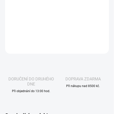
−
+
Přidat do košíku
ELFA - POD NÁPLŇ - WATERMELON - s výtečnou chutí sladkého
osvěžujícího melounu.
DETAILNÍ INFORMACE
ZEPTAT SE
HLÍDAT
DORUČENÍ DO DRUHÉHO
DOPRAVA ZDARMA
DNE
Při nákupu nad 8500 kč.
Při objednání do 13:00 hod.