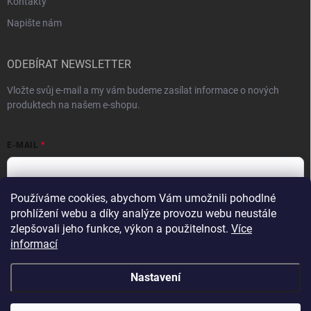
Kontakty
Napište nám
ODEBÍRAT NEWSLETTER
Vložte svůj e-mail a my vám budeme zasílat informace o nových
produktech na našem e-shopu.
E-MAIL
Používáme cookies, abychom Vám umožnili pohodlné
Vložením e-mailu souhlasíte s
podmínkami ochrany osobních údajů
prohlížení webu a díky analýze provozu webu neustále
zlepšovali jeho funkce, výkon a použitelnost.
Více
Přihlásit se
informací
Nastavení
Copyright 2026
VykurTo.cz
. Všechna práva vyhrazena.