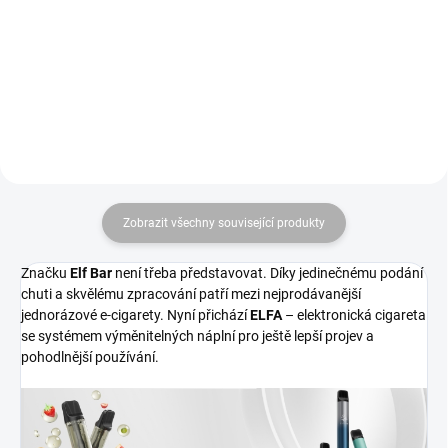
hlavní ingrediencí tohoto liquidu,
který musíte mít.
Zobrazit všechny související produkty
Značku
Elf Bar
není třeba představovat. Díky jedinečnému podání
chuti a skvělému zpracování patří mezi nejprodávanější
jednorázové e-cigarety. Nyní přichází
ELFA
– elektronická cigareta
se systémem výměnitelných náplní pro ještě lepší projev a
pohodlnější používání.