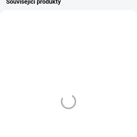
Související produkty
VÁZANÁ ŽIVNOST
VÁZANÁ ŽIVNOST
1299
1511
DLE NOVÉ LEGISLATIVY
DLE NOVÉ LEGISLATIVY
SKLADEM
SKLADEM
(>10 KS)
(>10 KS)
ELFA - PŘEDNAPLNĚNÁ
ELFLIQ - NIC SALT -
SADA - WATERMELON
WATERMELON 10 ML -
(20MG)
195 Kč
239 Kč
Do košíku
Do košíku
ELFA - přednaplněná sada -
WATERMELON - s osvěžující chutí
ELFLIQ - NIC SALT -
melounu.
WATERMELON perfektně
chutnající sladký vodní meloun je