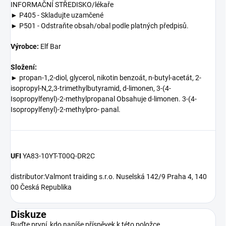
INFORMAČNÍ STŘEDISKO/lékaře
► P405 - Skladujte uzamčené
► P501 - Odstraňte obsah/obal podle platných předpisů.
Výrobce:
Elf Bar
Složení:
►
propan-1,2-diol, glycerol, nikotin benzoát, n-butyl-acetát, 2-
isopropyl-N,2,3-
trimethylbutyramid, d-limonen, 3-(4-
Isopropylfenyl)-2-
methylpropanal Obsahuje d-limonen. 3-(4-
Isopropylfenyl)-2-
methylpro- panal.
UFI
YA83-10YT-T00Q-DR2C
distributor:
Valmont traiding s.r.o. Nuselská 142/9 Praha 4, 140
00 Česká Republika
Diskuze
Buďte první, kdo napíše příspěvek k této položce.