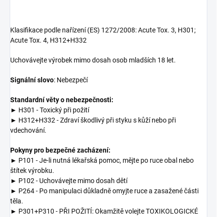
Klasifikace podle nařízení (ES) 1272/2008: Acute Tox. 3, H301;
Acute Tox. 4, H312+H332
Uchovávejte výrobek mimo dosah osob mladších 18 let.
Signální slovo
: Nebezpečí
Standardní věty o nebezpečnosti:
► H301 - Toxický při požití
► H312+H332 - Zdraví škodlivý při styku s kůží nebo při
vdechování.
Pokyny pro bezpečné zacházení:
► P101 - Je-li nutná lékařská pomoc, mějte po ruce obal nebo
štítek výrobku.
► P102 - Uchovávejte mimo dosah dětí
► P264 - Po manipulaci důkladně omyjte ruce a zasažené části
těla.
► P301+P310 - PŘI POŽITÍ: Okamžitě volejte TOXIKOLOGICKÉ