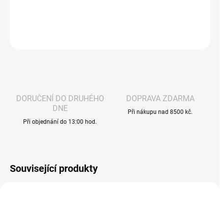
DETAILNÍ INFORMACE
ZEPTAT SE
HLÍDAT
DORUČENÍ DO DRUHÉHO
DOPRAVA ZDARMA
DNE
Při nákupu nad 8500 kč.
Při objednání do 13:00 hod.
Související produkty
VÁZANÁ ŽIVNOST
VÁZANÁ ŽIVNOST
534
3136
DLE NOVÉ LEGISLATIVY
DLE NOVÉ LEGISLATIVY