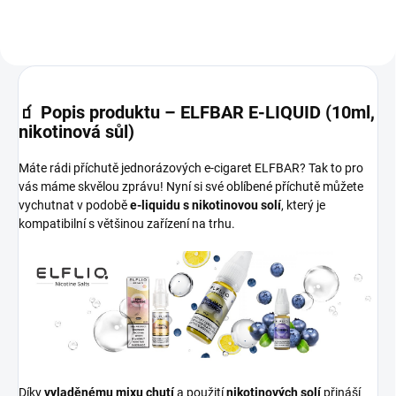
🧃
Popis produktu – ELFBAR E-LIQUID (10ml,
nikotinová sůl)
Máte rádi příchutě jednorázových e-cigaret ELFBAR? Tak to pro
vás máme skvělou zprávu! Nyní si své oblíbené příchutě můžete
vychutnat v podobě
e-liquidu s nikotinovou solí
, který je
kompatibilní s většinou zařízení na trhu.
Díky
vyladěnému mixu chutí
a použití
nikotinových solí
přináší