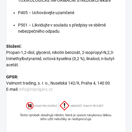
TOXIKOLOGICKÉ INFORMAČNÍ STŘEDISKO/lékaře
P405 – Uchovávejte uzamčené
P501 – Likvidujte v souladu s předpisy ve sběrně
nebezpečného odpadu
Složení:
Propan-1,2-diol, glycerol, nikotin benzoát, 2-isopropyl-N,2,3-
trimethylbutyramid, octová kyselina (0,2 %), linalool, n-butyl-
acetát.
GPSR:
Valmont trading, s. r. o., Nuselská 142/9, Praha 4, 140 00
E-mail:
info@topcigars.cz