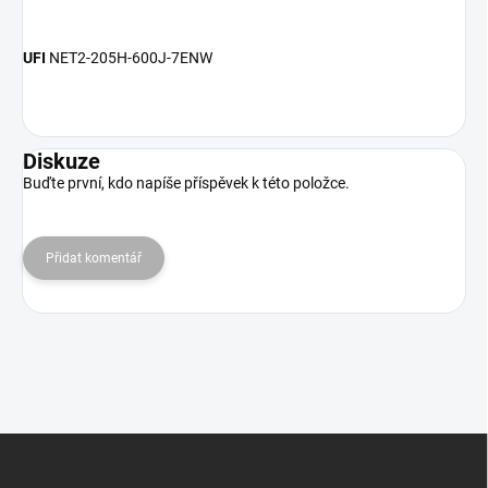
UFI
NET2-205H-600J-7ENW
Diskuze
Buďte první, kdo napíše příspěvek k této položce.
Přidat komentář
Z
á