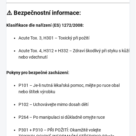
⚠️ Bezpečnostní informace:
Klasifikace dle nařízení (ES) 1272/2008:
Acute Tox. 3, H301 – Toxický při požití
Acute Tox. 4, H312 + H332 – Zdraví škodlivý při styku s kůží
nebo vdechnutí
Pokyny pro bezpečné zacházení:
P101 – Je-li nutná lékařská pomoc, mějte po ruce obal
nebo štítek výrobku
P102 – Uchovávejte mimo dosah dětí
P264 – Po manipulaci si důkladně omyjte ruce
P301 + P310 – PŘI POŽITÍ: Okamžitě volejte