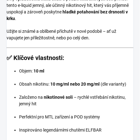
tento e-liquid jemný, ale účinný nikotinový hit, který vás příjemně
uspokojí a zároveň poskytne
hladké potahování bez drsnosti v
krku
.
Užijte si známé a oblíbené příchutě v nové podobě – ať už
vapujete jen příležitostně, nebo po celý den.
✅
Klíčové vlastnosti:
Objem:
10 ml
Obsah nikotinu:
10 mg/ml nebo 20 mg/ml
(dle varianty)
Založeno na
nikotinové soli
– rychlé vstřebání nikotinu,
jemný hit
Perfektní pro MTL zařízení a POD systémy
Inspirováno legendárními chutěmi ELFBAR