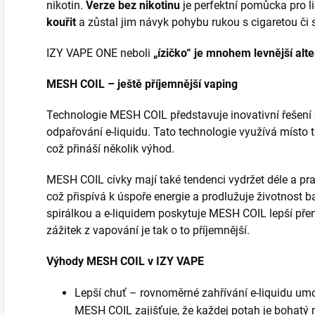
nikotin.
Verze bez nikotinu
je perfektní pomůcka pro lid
kouřit
a zůstal jim návyk pohybu rukou s cigaretou či
IZY VAPE ONE neboli
„ízičko“ je mnohem levnější alte
MESH COIL – ještě příjemnější vaping
Technologie MESH COIL představuje inovativní řešení ž
odpařování e-liquidu. Tato technologie využívá místo 
což přináší několik výhod.
MESH COIL cívky mají také tendenci vydržet déle a prac
což přispívá k úspoře energie a prodlužuje životnost ba
spirálkou a e-liquidem poskytuje MESH COIL lepší přen
zážitek z vapování je tak o to příjemnější.
Výhody MESH COIL v IZY VAPE
Lepší chuť – rovnoměrné zahřívání e-liquidu umož
MESH COIL zajišťuje, že každej potah je bohatý n