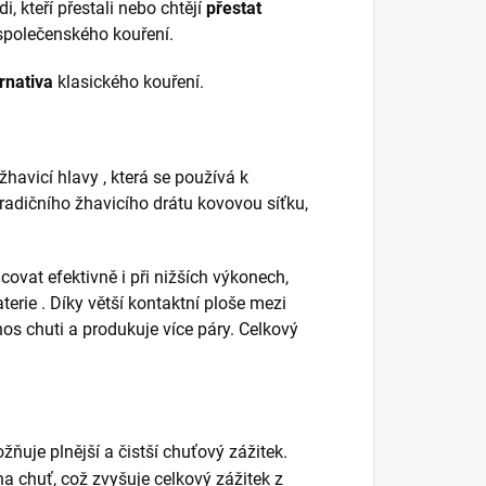
i, kteří přestali nebo chtějí
přestat
 společenského kouření.
rnativa
klasického kouření.
havicí hlavy , která se používá k
tradičního žhavicího drátu kovovou síťku,
ovat efektivně i při nižších výkonech,
terie . Díky větší kontaktní ploše mezi
os chuti a produkuje více páry. Celkový
ňuje plnější a čistší chuťový zážitek.
a chuť, což zvyšuje celkový zážitek z