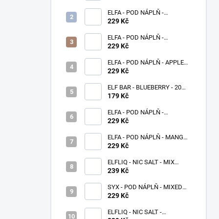
ELFA - POD NÁPLŇ -
BLACKBERRY LEMON 20 MG
229 Kč
ELFA - POD NÁPLŇ -
WATERMELON 20 MG
229 Kč
ELFA - POD NÁPLŇ - APPLE
PEACH 20 MG
229 Kč
ELF BAR - BLUEBERRY - 20
MG - 600
179 Kč
ELFA - POD NÁPLŇ -
STRAWBERRY GRAPE 20 MG
229 Kč
ELFA - POD NÁPLŇ - MANGO
20 MG
229 Kč
ELFLIQ - NIC SALT - MIX
BERRIES 10 ML - (20MG)
239 Kč
SYX - POD NÁPLŇ - MIXED
BERRIES - 16,5 MG - 2x2 ML
229 Kč
ELFLIQ - NIC SALT -