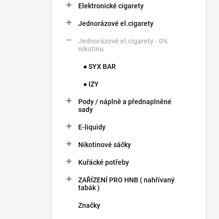
í
Elektronické cigarety
p
Jednorázové el.cigarety
a
n
Jednorázové el.cigarety - 0%
e
nikotinu
l
● SYX BAR
● IZY
Pody / náplně a přednaplněné
sady
E-liquidy
Nikotinové sáčky
Kuřácké potřeby
ZAŘÍZENÍ PRO HNB ( nahřívaný
tabák )
Značky