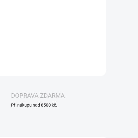
−
+
Přidat do košíku
tronická cigareta
s neskutečně vyladěnou chutí
WBERRY a pořádně hustým kouřem, který neškrábe a
tí Vás kašlat jako ostatní běžné elektronické cigarety.
ILNÍ INFORMACE
ZEPTAT SE
HLÍDAT
DOPRAVA ZDARMA
Při nákupu nad 8500 kč.