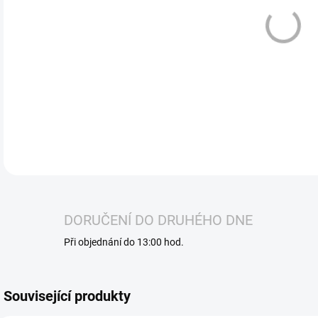
Elek
STRA
nenu
DETA
DORUČENÍ DO DRUHÉHO DNE
Při objednání do 13:00 hod.
Související produkty