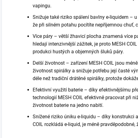
vapingu.
Snižuje také riziko spálení bavlny e-liquidem – u
že při silném potahu pocítíte nepříjemnou chuť
Více páry – větší žhavicí plocha znamená více pá
hledají intenzivnější zážitek, je proto MESH COI
produkci hustých a objemných šluků páry.
Delší životnost – zařízení MESH COIL jsou méně 
životnost spirálky a snižuje potřebu její časté
déle než tradiční drátěné spirálky, protože dokáž
Efektivní využití baterie – díky efektivnějšímu p
technologií MESH COIL efektivně pracovat při n
životnost baterie na jedno nabití.
Snížené riziko úniku e-liquidu – díky konstrukc
COIL rozkládá e-liquid, je méně pravděpodobné, že