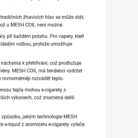
 tradičních žhavicích hlav se může stát,
, což u MESH COIL není možné.
ry při každém potahu. Pro vapery, kteří
L ideální volbou, protože umožňuje
náchylná k přehřívání, což prodlužuje
 výměny. MESH COIL má tendenci vydržet
e rovnoměrněji rozvádět teplo.
řenosu tepla mohou e-cigarety s
ižších výkonech, což znamená delší
i a způsobu, jakým technologie MESH
 e-liquid z atomizéru e-cigarety vyteče.