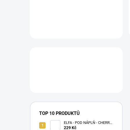
TOP 10 PRODUKTŮ
ELFA - POD NÁPLŇ - CHERRY
20 MG
229 Kč