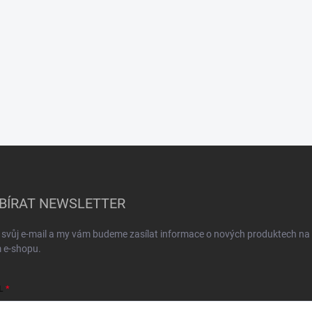
BÍRAT NEWSLETTER
 svůj e-mail a my vám budeme zasílat informace o nových produktech na
 e-shopu.
L