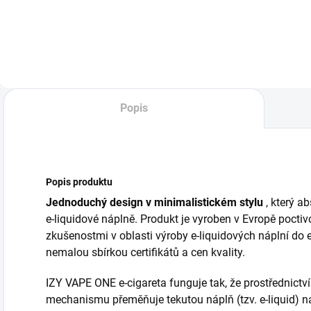
délku cigaret
příchutí – jahody,
4000mm x 44mm,
maliny a černého
"nekonečný"
rybízu. Ideální pro
papírek. 24 kusů v
milovníky ovocných
VO balení.
chutí, kteří hledají
intenzivní...
Popis
Popis produktu
Jednoduchý design v minimalistickém stylu
, který a
e-liquidové náplně. Produkt je vyroben v Evropě pocti
zkušenostmi v oblasti výroby e-liquidových náplní do e
nemalou sbírkou certifikátů a cen kvality.
IZY VAPE ONE e-cigareta funguje tak, že prostřednict
mechanismu přeměňuje tekutou náplň (tzv. e-liquid) n