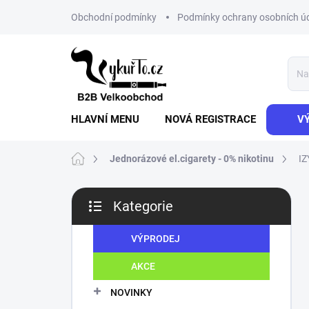
Přejít
Obchodní podmínky
Podmínky ochrany osobních ú
na
obsah
HLAVNÍ MENU
NOVÁ REGISTRACE
V
Domů
Jednorázové el.cigarety - 0% nikotinu
IZ
P
Kategorie
o
Přeskočit
s
kategorie
t
VÝPRODEJ
r
AKCE
a
n
NOVINKY
n