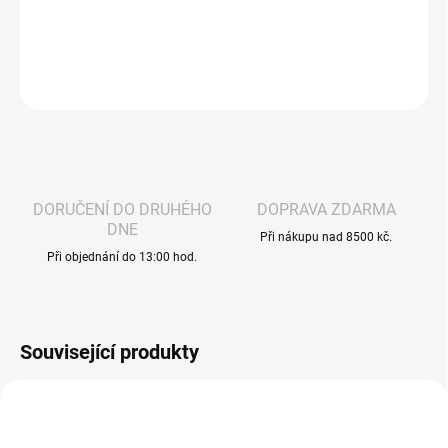
DETAILNÍ INFORMACE
ZEPTAT SE
HLÍDAT
DORUČENÍ DO DRUHÉHO
DOPRAVA ZDARMA
DNE
Při nákupu nad 8500 kč.
Při objednání do 13:00 hod.
Související produkty
VÁZANÁ ŽIVNOST
VÁZANÁ ŽIVNOST
2764
5050
DLE NOVÉ LEGISLATIVY
DLE NOVÉ LEGISLATIVY