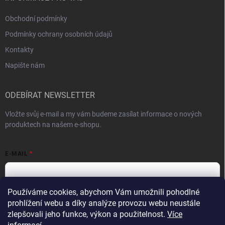
Obchodní podmínky
Podmínky ochrany osobních údajů
Kontakty
Napište nám
ODEBÍRAT NEWSLETTER
Vložte svůj e-mail a my vám budeme zasílat informace o nových
produktech na našem e-shopu.
E-MAIL
Používáme cookies, abychom Vám umožnili pohodlné
Vložením e-mailu souhlasíte s
podmínkami ochrany osobních údajů
prohlížení webu a díky analýze provozu webu neustále
zlepšovali jeho funkce, výkon a použitelnost.
Více
Přihlásit se