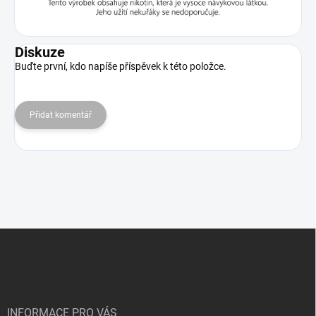
Diskuze
Buďte první, kdo napíše příspěvek k této položce.
Přidat komentář
Z
á
p
a
t
í
INFORMACE PRO VÁS