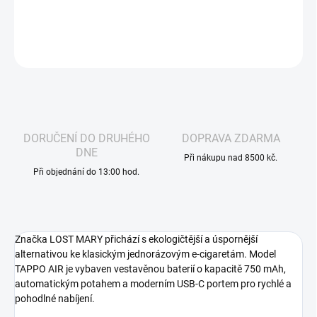
DETAILNÍ INFORMACE
ZEPTAT SE
HLÍDAT
DORUČENÍ DO DRUHÉHO
DOPRAVA ZDARMA
DNE
Při nákupu nad 8500 kč.
Při objednání do 13:00 hod.
Značka LOST MARY přichází s ekologičtější a úspornější
alternativou ke klasickým jednorázovým e-cigaretám. Model
TAPPO AIR je vybaven vestavěnou baterií o kapacitě 750 mAh,
automatickým potahem a moderním USB-C portem pro rychlé a
pohodlné nabíjení.