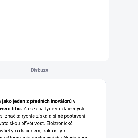
erfektním řešením
Forest Berries
ro kuřáky, kteří
nabízí bohatou
referují vlastní
směs lesních plodů,
élku cigaret
jako jsou maliny,
000mm x 44mm,
ostružiny, borůvky
nekonečný"
a jahody. Tato
apírek. 24 kusů v
kombinace přináší
O balení.
sladkou, ovocnou a
šťavnatou chuť s...
Diskuze
 jako jeden z předních inovátorů v
tovém trhu.
Založena týmem zkušených
i značka rychle získala silné postavení
atelskou přívětivost. Elektronické
istickým designem, pokročilými