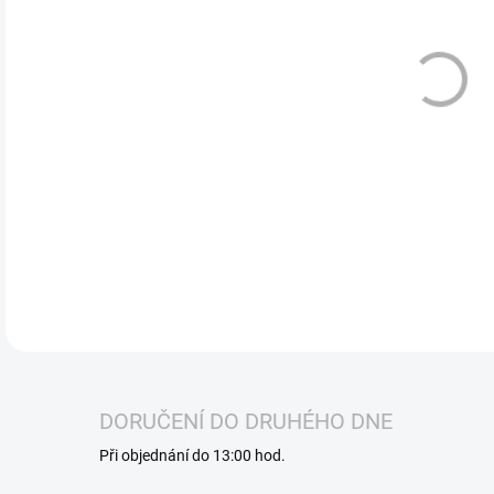
OXVA
chuť
Ideá
nikot
DETA
DORUČENÍ DO DRUHÉHO DNE
Při objednání do 13:00 hod.