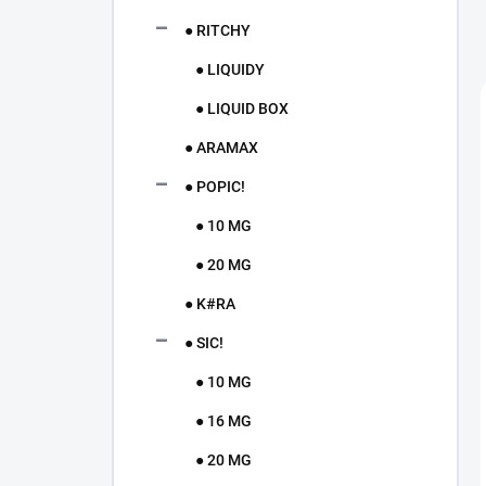
● RITCHY
● LIQUIDY
● LIQUID BOX
● ARAMAX
● POPIC!
● 10 MG
● 20 MG
● K#RA
● SIC!
● 10 MG
● 16 MG
● 20 MG