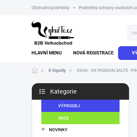
Přejít
Obchodní podmínky
Podmínky ochrany osobních ú
na
obsah
HLAVNÍ MENU
NOVÁ REGISTRACE
V
Domů
E-liquidy
OXVA - OX PASSION SALTS - P
P
Kategorie
o
Přeskočit
s
kategorie
t
VÝPRODEJ
r
AKCE
a
n
NOVINKY
n