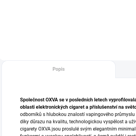
elegantní POD
na ohřívání tabáku
p
zařízení s vysokou
v šedé barvě.
p
výdrží díky silné
p
1000mAh baterii.
d
Styl, výkon a
4
jednoduchost v
"
jednom. v
p
provedení grafitti
V
black
Popis
Společnost OXVA se v posledních letech vyprofilovala
oblasti elektronických cigaret a příslušenství na svě
odborníků s hlubokou znalostí vapingového průmyslu s
díky důrazu na kvalitu, technologickou vyspělost a uživ
cigarety OXVA jsou proslulé svým elegantním minimal