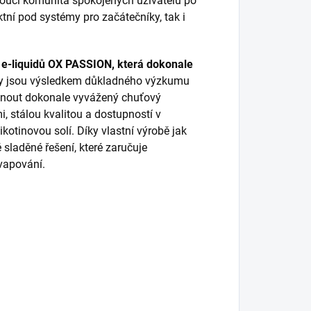
stoucí komunita spokojených uživatelů po
tní pod systémy pro začátečníky, tak i
u e-liquidů OX PASSION, která dokonale
idy jsou výsledkem důkladného výzkumu
dnout dokonale vyvážený chuťový
i, stálou kvalitou a dostupností v
ikotinovou solí. Díky vlastní výrobě jak
 sladěné řešení, které zaručuje
vapování.