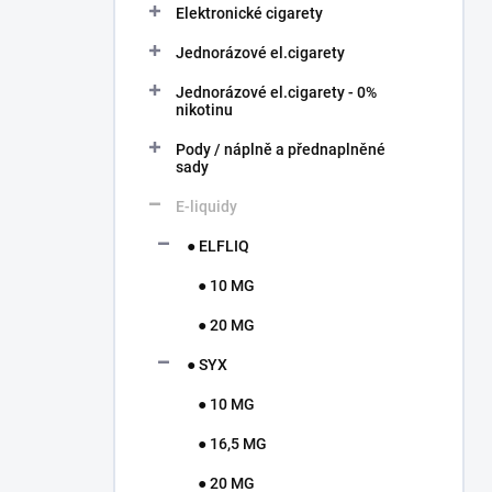
í
Elektronické cigarety
p
Jednorázové el.cigarety
a
n
Jednorázové el.cigarety - 0%
e
nikotinu
l
Pody / náplně a přednaplněné
sady
E-liquidy
● ELFLIQ
● 10 MG
● 20 MG
● SYX
● 10 MG
● 16,5 MG
● 20 MG