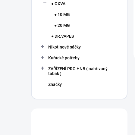
● OXVA
● 10 MG
● 20 MG
● DR.VAPES
Nikotinové sáčky
Kuřácké potřeby
ZAŘÍZENÍ PRO HNB ( nahřívaný
tabák )
Značky