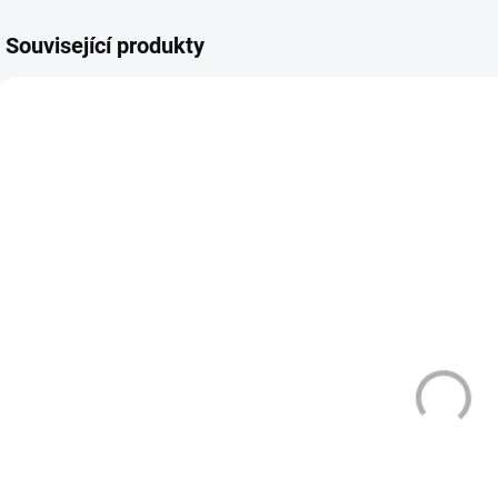
Související produkty
TIP
ZMĚNA CENY
3361
3785
DLE NOVÉ LEGISLATIVY
SKLADEM
SKLADEM
(2 KS)
(3 KS)
OXVA XLIM GO
SIXHILL -
POD -
AURR -
GRAFITOVĚ
ZAŘÍZENÍ NA
ČERNÁ
HNB - 1750
(
399 Kč
490 Kč
(GRAFFITI
mAh - ŠEDÁ
BLACK)
Do košíku
Do košíku
OXVA Xlim GO –
Sixhill Aurr zařízení
O