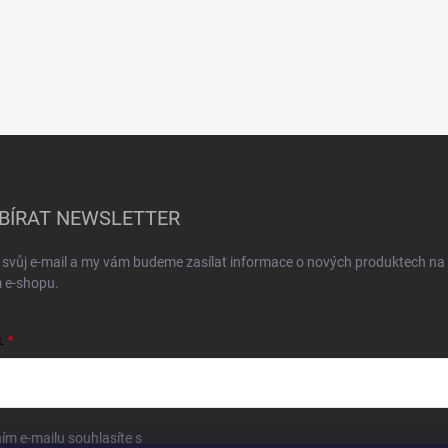
BÍRAT NEWSLETTER
 svůj e-mail a my vám budeme zasílat informace o nových produktech na
 e-shopu.
L
ím e-mailu souhlasíte s
podmínkami ochrany osobních údajů