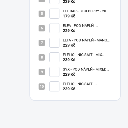
PEACH 20 MG
229 Kč
ELF BAR - BLUEBERRY - 20
MG - 600
179 Kč
ELFA - POD NÁPLŇ -
STRAWBERRY GRAPE 20 MG
229 Kč
ELFA - POD NÁPLŇ - MANGO
20 MG
229 Kč
ELFLIQ - NIC SALT - MIX
BERRIES 10 ML - (20MG)
239 Kč
SYX - POD NÁPLŇ - MIXED
BERRIES - 16,5 MG - 2x2 ML
229 Kč
ELFLIQ - NIC SALT -
STRAWBERRY RASPBERRY
239 Kč
CHERRY ICE 10 ML - (20MG)