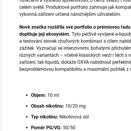
funkcemi a vysokou spolehlivostí, o čemž svědčí i ro
celém světě. Produktové portfolio zahrnuje jak kompak
výkonná zařízení určená náročnějším uživatelům.
Nově značka rozšířila své portfolio o prémiovou řad
doplňuje její ekosystém.
Tyto pečlivě vyvíjené e-liqu
a testování stovek chuťových kombinací s cílem nabí
zážitek. Vyznačují se intenzivními, bohatými příchutěm
různých variantách – včetně klasických verzí i těch s n
zařízení, tak liquidů, dokáže OXVA nabídnout perfektně
bezproblémovou kompatibilitu a maximální požitek z 
Objem:
10 ml
Obsah nikotinu:
10/20 mg
Typ nikotinu:
Nikotinová sůl
Poměr PG/VG:
50/50