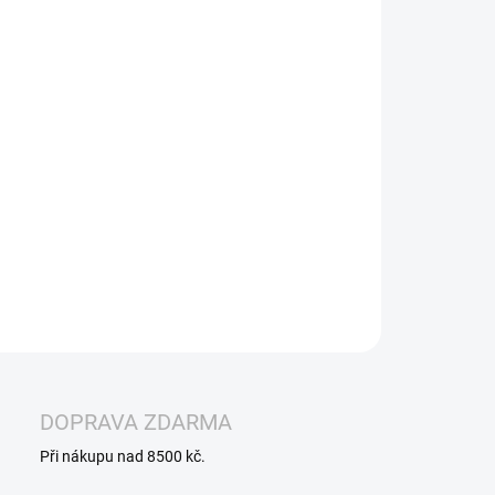
−
+
Přidat do košíku
 OX Passion Salts Pink Guava nabízí svěží a exotickou
 růžové guavy s jemnou sladkostí a lehkou kyselinkou.
lní volba pro milovníky výrazných tropických liquidů v
inové soli.
ILNÍ INFORMACE
ZEPTAT SE
HLÍDAT
DOPRAVA ZDARMA
Při nákupu nad 8500 kč.