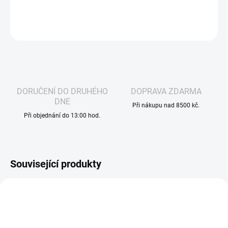
DETAILNÍ INFORMACE
ZEPTAT SE
HLÍDAT
DORUČENÍ DO DRUHÉHO
DOPRAVA ZDARMA
DNE
Při nákupu nad 8500 kč.
Při objednání do 13:00 hod.
Související produkty
VÁZANÁ ŽIVNOST
VÁZANÁ ŽIVNOST
81
948
DLE NOVÉ LEGISLATIVY
ZMĚNA CENY
DLE NOVÉ LEGISLATIVY