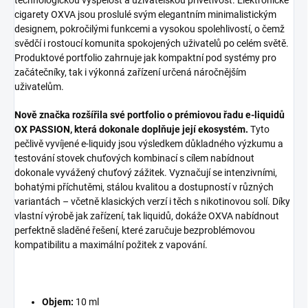
cigarety OXVA jsou proslulé svým elegantním minimalistickým
designem, pokročilými funkcemi a vysokou spolehlivostí, o čemž
svědčí i rostoucí komunita spokojených uživatelů po celém světě.
Produktové portfolio zahrnuje jak kompaktní pod systémy pro
začátečníky, tak i výkonná zařízení určená náročnějším
uživatelům.
Nově značka rozšířila své portfolio o prémiovou řadu e-liquidů
OX PASSION, která dokonale doplňuje její ekosystém.
Tyto
pečlivě vyvíjené e-liquidy jsou výsledkem důkladného výzkumu a
testování stovek chuťových kombinací s cílem nabídnout
dokonale vyvážený chuťový zážitek. Vyznačují se intenzivními,
bohatými příchutěmi, stálou kvalitou a dostupností v různých
variantách – včetně klasických verzí i těch s nikotinovou solí. Díky
vlastní výrobě jak zařízení, tak liquidů, dokáže OXVA nabídnout
perfektně sladěné řešení, které zaručuje bezproblémovou
kompatibilitu a maximální požitek z vapování.
Objem:
10 ml