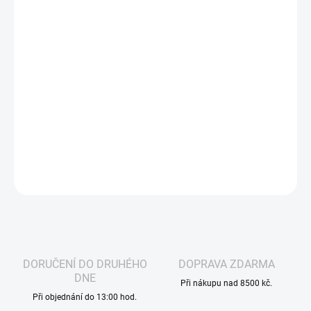
cena:
−
+
Přidat do košíku
OXVA OX Passion Salts Blackcurrant Squash přináší intenzivní a
šťavnatou chuť černého rybízu s příjemně sladko-kyselým
profilem. Ideální volba pro milovníky výrazných ovocných liquidů v
nikotinové soli.
DETAILNÍ INFORMACE
ZEPTAT SE
HLÍDAT
DORUČENÍ DO DRUHÉHO
DOPRAVA ZDARMA
DNE
Při nákupu nad 8500 kč.
Při objednání do 13:00 hod.