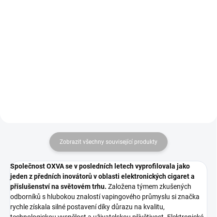
Just Berries - Forest Berries nabízí
OCB Slim Rolls jsou perfektním
bohatou směs lesních plodů, jako
řešením pro kuřáky, kteří preferují
jsou maliny, ostružiny, borůvky a
vlastní délku cigaret 4000mm x
jahody. Tato kombinace přináší
44mm, "nekonečný" papírek. 24
sladkou, ovocnou a šťavnatou
kusů v VO balení.
chuť s...
Zobrazit všechny související produkty
Společnost OXVA se v posledních letech vyprofilovala jako
jeden z předních inovátorů v oblasti elektronických cigaret a
příslušenství na světovém trhu.
Založena týmem zkušených
odborníků s hlubokou znalostí vapingového průmyslu si značka
rychle získala silné postavení díky důrazu na kvalitu,
technologickou vyspělost a uživatelskou přívětivost. Elektronické