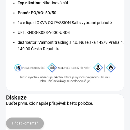
Typ nikotinu:
Nikotinová sůl
Poměr PG/VG:
50/50
1x e-liquid OXVA OX PASSION Salts vybrané příchutě
UFI : KNQ3-K083-Y00C-URD4
distributor:
Valmont traiding s.r.o. Nuselská 142/9 Praha 4,
140 00 Česká Republika
Diskuze
Buďte první, kdo napíše příspěvek k této položce.
Přidat komentář