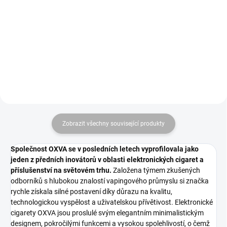
vlastní délku cigaret 4000mm x
44mm, "nekonečný" papírek. 24
kusů v VO balení.
Zobrazit všechny související produkty
Společnost OXVA se v posledních letech vyprofilovala jako
jeden z předních inovátorů v oblasti elektronických cigaret a
příslušenství na světovém trhu.
Založena týmem zkušených
odborníků s hlubokou znalostí vapingového průmyslu si značka
rychle získala silné postavení díky důrazu na kvalitu,
technologickou vyspělost a uživatelskou přívětivost. Elektronické
cigarety OXVA jsou proslulé svým elegantním minimalistickým
designem, pokročilými funkcemi a vysokou spolehlivostí, o čemž