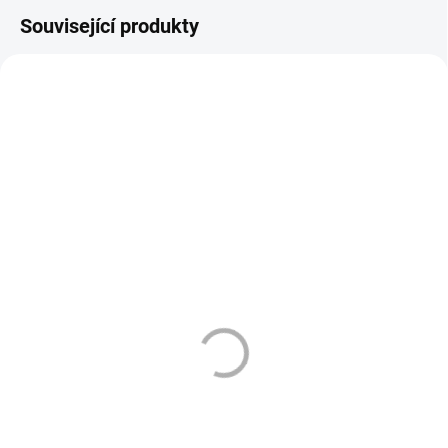
Související produkty
ZMĚNA CENY
3270
3785
SKLADEM
SKLADEM
(>10 KS)
(3 KS)
CIGARETOVÉ PAPÍRKY -
SIXHILL - AURR -
OCB - SLIM ROLLS
ZAŘÍZENÍ NA HNB -
(balení - 24ks)
1750 mAh - ŠEDÁ
32 Kč
490 Kč
Do košíku
Do košíku
OCB Slim Rolls jsou perfektním
Sixhill Aurr zařízení na ohřívání
řešením pro kuřáky, kteří preferují
tabáku v šedé barvě.