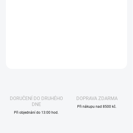
−
+
Přidat do košíku
OXVA - OX PASSION SALTS - LEMON LIME
Osvěžující mix
sladkého citronu a šťavnaté limetky, který přináší čistou a
povzbuzující chuťovou explozi.
DETAILNÍ INFORMACE
ZEPTAT SE
HLÍDAT
DORUČENÍ DO DRUHÉHO
DOPRAVA ZDARMA
DNE
Při nákupu nad 8500 kč.
Při objednání do 13:00 hod.