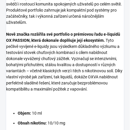
svědčí i rostoucí komunita spokojených uživatelů po celém světě.
Produktové portfolio zahrnuje jak kompaktní pod systémy pro
začátečníky, tak i výkonná zařízení určená náročnějším
uživatelům.
Nově značka rozšířila své portfolio o prémiovou řadu e-liquidů
OX PASSION, která dokonale doplňuje její ekosystém.
Tyto
pečlivě vyvíjené e-liquidy jsou výsledkem důkladného výzkumu a
testování stovek chuťových kombinací s cílem nabídnout
dokonale vyvážený chuťový zážitek. Vyznačují se intenzivními,
bohatými příchutěmi, stálou kvalitou a dostupností v různých
variantách – včetně klasických verzí i těch s nikotinovou solí. Díky
vlastní výrobě jak zařízení, tak liquidů, dokáže OXVA nabídnout
perfektně sladěné řešení, které zaručuje bezproblémovou
kompatibilitu a maximální požitek z vapování.
Objem:
10 ml
Obsah nikotinu:
10/10 mg