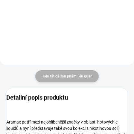
a jednoduchost v jednom. v bílém
silné 1000mAh baterii. Styl, výkon
provedení
a jednoduchost v jednom. v
provedení grafitti black
Hiện tất cả sản phẩm liên quan
Detailní popis produktu
Aramax patří mezi nejoblíbenější značky v oblasti hotových e-
liquidů a nyní představuje také svou kolekci s nikotinovou solí,