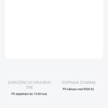
lường:
−
+
Cho vào giỏ
ARAMAX Banana Berry Nic Salt Liquid je lahodná kombinace
sladké banánové a šťavnaté bobulové chuti. Ideální pro příjemné
vapování s 20 mg nikotinu, v praktickém 10ml balení.
THÔNG TIN CHI TIẾT
HỎI
THEO DÕI
DORUČENÍ DO DRUHÉHO
DOPRAVA ZDARMA
DNE
Při nákupu nad 8500 kč.
Při objednání do 13:00 hod.