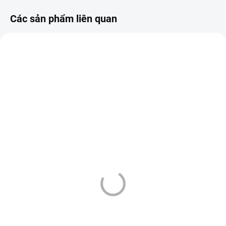
Các sản phẩm liên quan
THEO QUY ĐỊNH PHÁP
GỢI Ý
LUẬT MỚI
2903
3361
THEO QUY ĐỊNH PHÁP
LUẬT MỚI
SKLADEM
SKLADEM
(5 CÁI)
(2 CÁI)
OXVA XLIM GO POD -
OXVA XLIM GO POD -
BÍLÁ (WHITE)
GRAFITOVĚ ČERNÁ
(GRAFFITI BLACK)
399 Kč
399 Kč
Thêm vào giỏ hàng
Thêm vào giỏ hàng
OXVA Xlim GO – elegantní POD
zařízení s vysokou výdrží díky
OXVA Xlim GO – elegantní POD
silné 1000mAh baterii. Styl, výkon
zařízení s vysokou výdrží díky