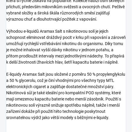
která si rychle získává na popularitě. Kolekce nabízí osm skvělých
příchutí, především milovníkům svěžesti a ovocných chutí. Pečlivě
vybrané složky a široká škála různorodých směsí zajišťují
výraznou chuť a dlouhotrvající požitek z vapování.
Výhodou e-liquidů Aramax Salt s nikotinovou solí je jejich
schopnost eliminovat dráždivý pocit v krku při vapování a zároveň
umožňují rychlejší vstřebávání nikotinu do organismu. Díky tomu
je možné inhalovat vyšší dávky nikotinu v jednom potahu, a
přitom prodloužit intervaly mezi jednotlivými nádechy. To přispívá
k delší životnosti žhavících hlav, šetří kapacitu baterie i náplně.
E-liquidy Aramax Salt jsou složené z poměru 50 % propylenglykolu
a 50 % glycerolu, což je činí vhodnými pro všechny typy MTL
elektronických cigaret a zajišťuje dostatečné množství páry.
Nikotinová sůl je také ideální pro kompaktní POD systémy, které
mají omezenou kapacitu baterie nebo menší zásobník. Použití s
nikotinovou solí výrazně snižuje spotřebu náplně, takže i menší
zařízení dokáže při použití této technologie poskytnout
srovnatelnou výdrž jako větší modely s běžnými e-liquidy.