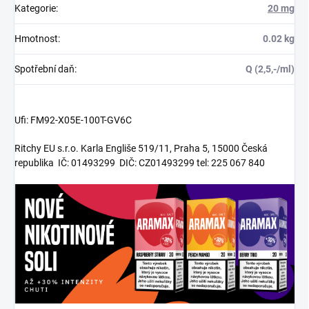
Kategorie
:
20 mg
Hmotnost
:
0.02 kg
Spotřební daň
:
Q (2,5,-/ml)
Ufi: FM92-X05E-100T-GV6C
Ritchy EU s.r.o. Karla Engliše 519/11, Praha 5, 15000 Česká
republika IČ: 01493299 DIČ: CZ01493299 tel: 225 067 840