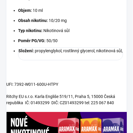
Objem:
10 ml
Obsah nikotinu:
10/20 mg
Typ nikotinu:
Nikotinová sůl
Poměr PG/VG:
50/50
Složení:
propylenglykol, rostlinný glycerol, nikotinová sůl,
UFI:
7392-W011-600U-HTPY
Ritchy EU s.r.o. Karla Engliše 519/11, Praha 5, 15000 Česká
republika IČ: 01493299 DIČ: CZ01493299 tel: 225 067 840