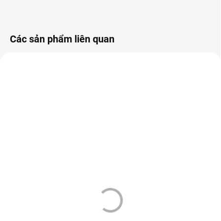
Các sản phẩm liên quan
BÁN CẦN CÓ GIẤY
BÁN CẦN CÓ GIẤY
PHÉP
537
PHÉP
957
THEO QUY ĐỊNH PHÁP
THAY ĐỔI GIÁ
LUẬT MỚI
THEO QUY ĐỊNH PHÁP
LUẬT MỚI
SKLADEM
SKLADEM
(10 CÁI)
(>10 CÁI)
KURWA COLLECTION -
LOST MARY - BM600 -
NIK.SÁČKY - COLA
KIWI PASSION FRUIT
CHERRY VANILLA
GUAVA 20 MG
129 Kč
169 Kč
Thêm vào giỏ hàng
Thêm vào giỏ hàng