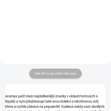
Tato kombinace nabízí osvěžující
Jednorázová e-cigareta LOST
chuť koly s výraznými tóny třešně
MARY BM600 KIWI PASSION
a jemnou sladkostí vanilky, čímž
FRUIT GUAVA s nikotinovou solí
vytváří harmonickou a lahodnou
(20 mg) a výdrží až 600
ovocně-vanilkovou chuťovou
potáhnutí. Stylová volba pro
směs s nádechem...
každodenní vaping.
Hiện tất cả sản phẩm liên quan
Aramax patří mezi nejoblíbenější značky v oblasti hotových e-
liquidů a nyní představuje také svou kolekci s nikotinovou solí,
která si rychle získává na popularitě. Kolekce nabízí osm skvělých