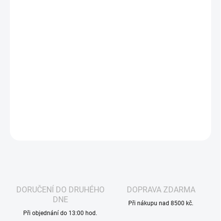
lường:
−
+
Cho vào giỏ
ARAMAX Sweet Orange Nic Salt Liquid nabízí osvěžující chuť
sladké pomeranče, která dodává energii a povzbuzení při
vapování. V praktickém 10ml balení s 20 mg nikotinu je ideální pro
milovníky citrusových ovocných chutí, kteří hledají dlouhotrvající a
výrazný zážitek.
THÔNG TIN CHI TIẾT
HỎI
THEO DÕI
DORUČENÍ DO DRUHÉHO
DOPRAVA ZDARMA
DNE
Při nákupu nad 8500 kč.
Při objednání do 13:00 hod.