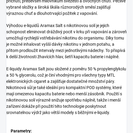
příchutí, především milovníkům svěžesti a ovocných chutí. Pečlivě
vybrané složky a široká škála různorodých směsí zajišťují
výraznou chuť a dlouhotrvající požitek z vapování.
Výhodou e-liquidů Aramax Salt s nikotinovou solí je jejich
schopnost eliminovat dráždivý pocit v krku při vapování a zároveň
umožňují rychlejší vstřebávání nikotinu do organismu. Díky tomu
je možné inhalovat vyšší dávky nikotinu v jednom potahu, a
přitom prodloužit intervaly mezi jednotlivými nádechy. To přispívá
k delší životnosti žhavících hlav, šetří kapacitu baterie i náplně.
E-liquidy Aramax Salt jsou složené z poměru 50 % propylenglykolu
a 50 % glycerolu, což je činí vhodnými pro všechny typy MTL
elektronických cigaret a zajišťuje dostatečné množství páry.
Nikotinová sůl je také ideální pro kompaktní POD systémy, které
mají omezenou kapacitu baterie nebo menší zásobník. Použití s
nikotinovou solí výrazně snižuje spotřebu náplně, takže i menší
zařízení dokáže při použití této technologie poskytnout
srovnatelnou výdrž jako větší modely s běžnými e-liquidy.
Parametry: