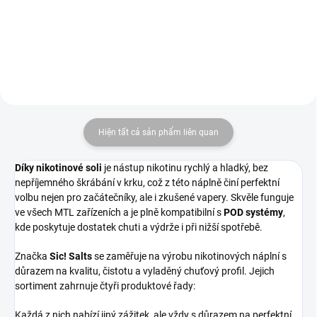
ovocnou svěžestí.
Hiện tất cả sản phẩm liên quan
Díky nikotinové soli
je nástup nikotinu rychlý a hladký, bez
nepříjemného škrábání v krku, což z této náplně činí perfektní
volbu nejen pro začátečníky, ale i zkušené vapery. Skvěle funguje
ve všech MTL zařízeních a je plně kompatibilní s
POD systémy
,
kde poskytuje dostatek chuti a výdrže i při nižší spotřebě.
Značka
Sic! Salts
se zaměřuje na výrobu nikotinových náplní s
důrazem na kvalitu, čistotu a vyladěný chuťový profil. Jejich
sortiment zahrnuje čtyři produktové řady:
Každá z nich nabízí jiný zážitek, ale vždy s důrazem na perfektní