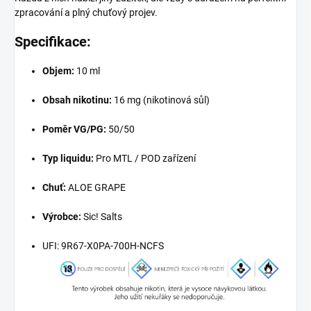
zpracování a plný chuťový projev.
Specifikace:
Objem:
10 ml
Obsah nikotinu:
16
mg (nikotinová sůl)
Poměr VG/PG:
50/50
Typ liquidu:
Pro MTL / POD zařízení
Chuť:
ALOE GRAPE
Výrobce:
Sic! Salts
UFI: 9R67-X0PA-700H-NCFS