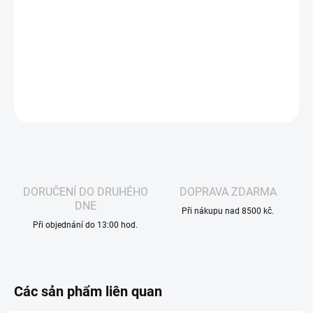
vyvážený chuťový zážitek. Sladká a lehce nakyslá chuť zralých
hroznů se prolíná s chladivým, čistým nádechem aloe, který
dodává liquidu příjemnou lehkost a svěžest.
THÔNG TIN CHI TIẾT
HỎI
THEO DÕI
DORUČENÍ DO DRUHÉHO
DOPRAVA ZDARMA
DNE
Při nákupu nad 8500 kč.
Při objednání do 13:00 hod.
Các sản phẩm liên quan