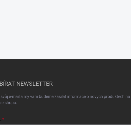
BÍRAT NEWSLETTER
 svůj e-mail a my vám budeme zasílat informace o nových produktech na
 e-shopu.
L