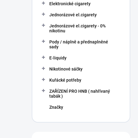
í
Elektronické cigarety
p
Jednorázové el.cigarety
a
n
Jednorázové el.cigarety - 0%
e
nikotinu
l
Pody / náplně a přednaplněné
sady
E-liquidy
Nikotinové sáčky
Kuřácké potřeby
ZAŘÍZENÍ PRO HNB ( nahřívaný
tabák )
Značky