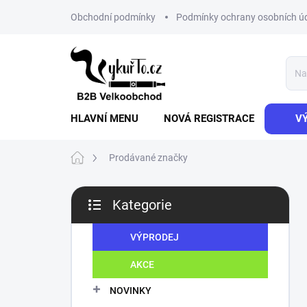
Přejít
Obchodní podmínky
Podmínky ochrany osobních ú
na
obsah
HLAVNÍ MENU
NOVÁ REGISTRACE
V
Domů
Prodávané značky
P
Kategorie
o
Přeskočit
s
kategorie
t
VÝPRODEJ
r
AKCE
a
n
NOVINKY
n