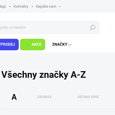
dajů
Kontakty
Napište nám
Hledat
ÝPRODEJ
AKCE
ZNAČKY
Všechny značky A-Z
A
ARAMAX
AROMA KING