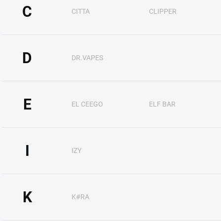
C
CITTA
CLIPPER
D
DR.VAPES
E
EL CEEGO
ELF BAR
I
IZY
K
K#RA