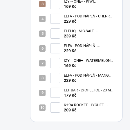
IZY -- ONE+ - KIWI
PASSIONFRUIT GUAVA - 0 MG
169 Kč
- 1000
ELFA - POD NÁPLŇ - CHERRY
20 MG
229 Kč
ELFLIQ - NIC SALT -
BLUEBERRY SOUR
239 Kč
RASPBERRY 10 ML - (20MG)
ELFA - POD NÁPLŇ -
BLACKBERRY LEMON 20 MG
229 Kč
IZY -- ONE+ - WATERMELON -
0 MG - 1000
169 Kč
ELFA - POD NÁPLŇ - MANGO
20 MG
229 Kč
ELF BAR - LYCHEE ICE - 20 MG
- 600
179 Kč
K#RA ROCKET - LYCHEE -
20MG - 1400
209 Kč