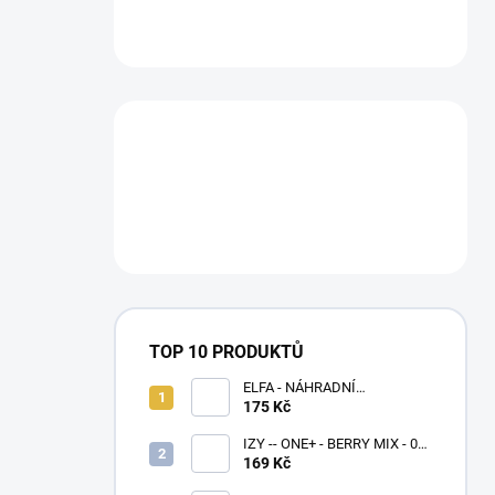
TOP 10 PRODUKTŮ
ELFA - NÁHRADNÍ
CARTRIDGE 1,1ohm - 2 KS
175 Kč
IZY -- ONE+ - BERRY MIX - 0
MG - 1000
169 Kč