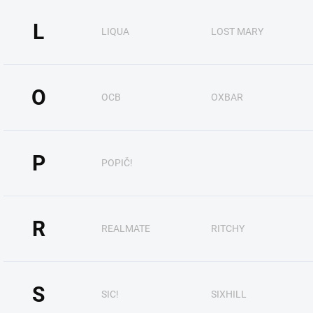
L
LIQUA
LOST MARY
O
OCB
OXBAR
P
POPIČ!
R
REALMATE
RITCHY
S
SIC!
SIXHILL