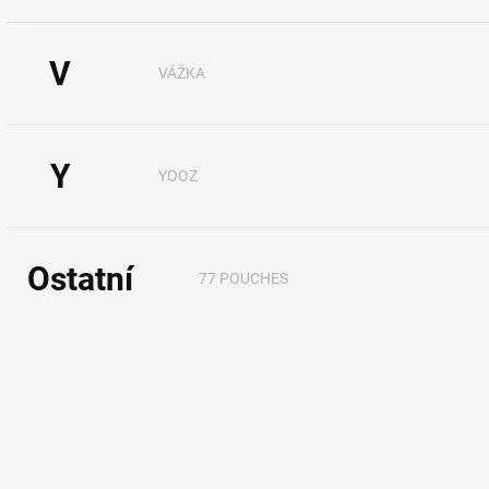
V
VÁŽKA
Y
YOOZ
Ostatní
77 POUCHES