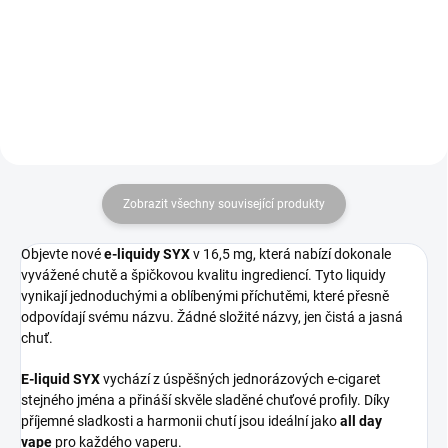
ovocná příchuť s jemným...
směs přináší exotický zážitek s
bohatým, jemným a...
Zobrazit všechny související produkty
Objevte
nové
e-liquidy SYX
v 16,5 mg
, která nabízí dokonale
vyvážené chutě a špičkovou kvalitu ingrediencí. Tyto liquidy
vynikají jednoduchými a oblíbenými příchutěmi, které přesně
odpovídají svému názvu. Žádné složité názvy, jen čistá a jasná
chuť.
E-liquid SYX
vychází z úspěšných jednorázových e-cigaret
stejného jména a přináší skvěle sladěné chuťové profily. Díky
příjemné sladkosti a harmonii chutí jsou ideální jako
all day
vape
pro každého vaperu.