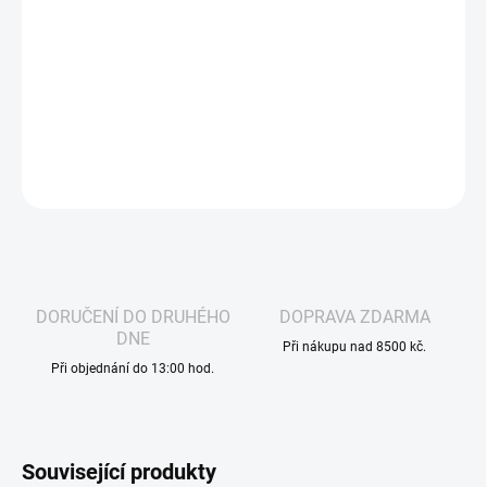
kombinaci sladkého melounu a jemného kokosu. Osvěžující a
tropicky laděná chuť nabízí vyvážený a příjemně hladký vapingový
zážitek. Nikotinová sůl zajišťuje jemný potah a rychlé uspokojení
nikotinové potřeby, ideální pro každodenní použití.
DETAILNÍ INFORMACE
ZEPTAT SE
HLÍDAT
DORUČENÍ DO DRUHÉHO
DOPRAVA ZDARMA
DNE
Při nákupu nad 8500 kč.
Při objednání do 13:00 hod.
Související produkty