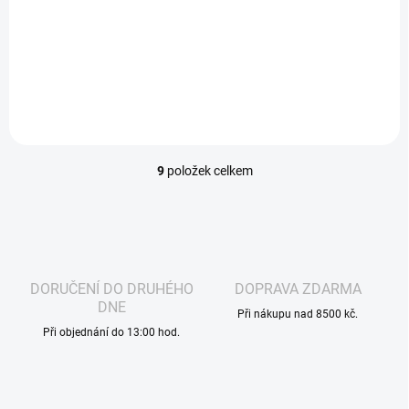
chuť s ledovým nádechem, ideální pro milovníky...
9
položek celkem
O
v
l
á
d
a
c
DORUČENÍ DO DRUHÉHO
DOPRAVA ZDARMA
í
DNE
p
Při nákupu nad 8500 kč.
r
Při objednání do 13:00 hod.
v
k
y
v