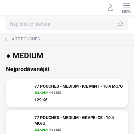
Přejít
na
obsah
Hledat
● 77 POUCHES
● MEDIUM
Nejprodávanější
77 POUCHES - MEDIUM - ICE MINT - 10,4 MG/G
SKLADEM
(>10 KS)
129 Kč
77 POUCHES - MEDIUM - GRAPE ICE - 10,4
MG/G
SKLADEM
(>10 KS)