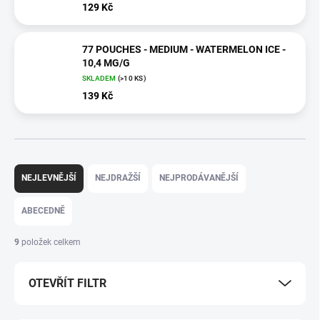
129 Kč
77 POUCHES - MEDIUM - WATERMELON ICE -
10,4 MG/G
SKLADEM
(>10 KS)
139 Kč
Ř
a
NEJLEVNĚJŠÍ
NEJDRAŽŠÍ
NEJPRODÁVANĚJŠÍ
z
e
ABECEDNĚ
n
í
9
položek celkem
p
r
OTEVŘÍT FILTR
o
d
u