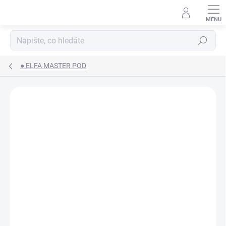
Přejít
na
obsah
Hledat
● ELFA MASTER POD
ZNAČKA:
ELF BAR
DLE NOVÉ LEGISLATIVY