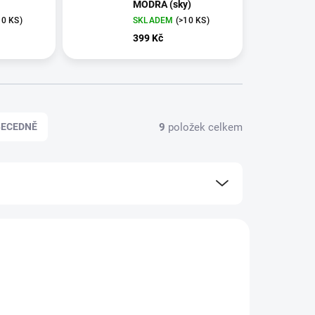
MODRÁ (sky)
10 KS)
SKLADEM
(>10 KS)
399 Kč
9
položek celkem
BECEDNĚ
DLE NOVÉ LEGISLATIVY
5062
5063