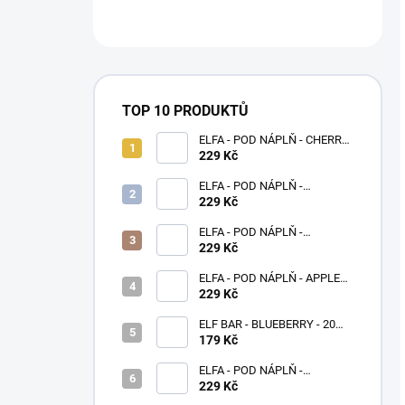
TOP 10 PRODUKTŮ
ELFA - POD NÁPLŇ - CHERRY
20 MG
229 Kč
ELFA - POD NÁPLŇ -
BLACKBERRY LEMON 20 MG
229 Kč
ELFA - POD NÁPLŇ -
WATERMELON 20 MG
229 Kč
ELFA - POD NÁPLŇ - APPLE
PEACH 20 MG
229 Kč
ELF BAR - BLUEBERRY - 20
MG - 600
179 Kč
ELFA - POD NÁPLŇ -
STRAWBERRY GRAPE 20 MG
229 Kč