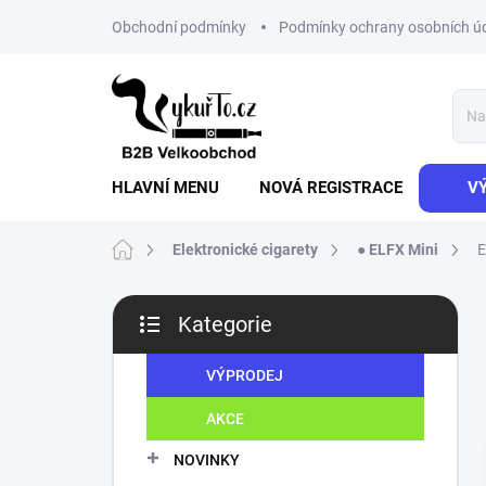
Přejít
Obchodní podmínky
Podmínky ochrany osobních ú
na
obsah
HLAVNÍ MENU
NOVÁ REGISTRACE
V
Domů
Elektronické cigarety
● ELFX Mini
E
P
Kategorie
o
Přeskočit
s
kategorie
t
VÝPRODEJ
r
AKCE
a
n
NOVINKY
n