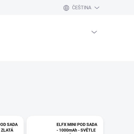
ČEŠTINA
PRÁZDNÝ KOŠÍK
NÁKUPNÍ
KOŠÍK
POD SADA
ELFX MINI POD SADA
- ZLATÁ
- 1000mAh - SVĚTLE