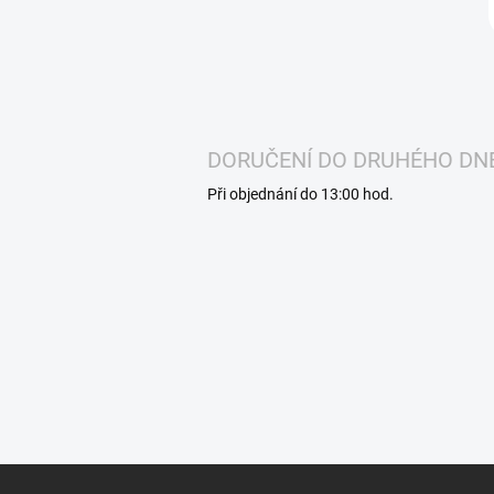
DORUČENÍ DO DRUHÉHO DN
Při objednání do 13:00 hod.
Z