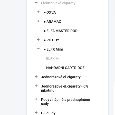
í
Elektronické cigarety
p
● OXVA
a
n
● ARAMAX
e
l
● ELFA MASTER POD
● RITCHY
● ELFX Mini
ELFX Mini
NÁHRADNÍ CARTRIDGE
Jednorázové el.cigarety
Jednorázové el.cigarety - 0%
nikotinu
Pody / náplně a přednaplněné
sady
E-liquidy