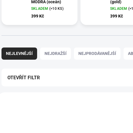
MODRÁ (oceán)
(gold)
SKLADEM
(>10 KS)
SKLADEM
(>
399 Kč
399 Kč
Ř
a
NEJLEVNĚJŠÍ
NEJDRAŽŠÍ
NEJPRODÁVANĚJŠÍ
A
z
e
n
í
OTEVŘÍT FILTR
p
r
V
o
ý
DLE NOVÉ LEGISLATIVY
DLE NOVÉ LEGISLATIVY
d
5047
p
u
i
k
s
t
p
ů