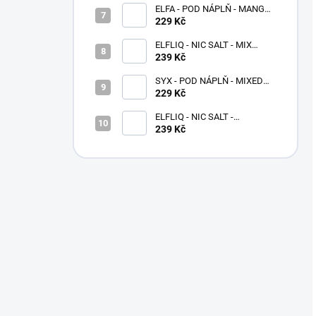
ELFA - POD NÁPLŇ - MANGO
20 MG
229 Kč
ELFLIQ - NIC SALT - MIX
BERRIES 10 ML - (20MG)
239 Kč
SYX - POD NÁPLŇ - MIXED
BERRIES - 16,5 MG - 2x2 ML
229 Kč
ELFLIQ - NIC SALT -
STRAWBERRY RASPBERRY
239 Kč
CHERRY ICE 10 ML - (20MG)