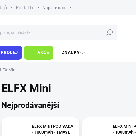
dajů
Kontakty
Napište nám
Hledat
ÝPRODEJ
AKCE
ZNAČKY
LFX Mini
ELFX Mini
Nejprodávanější
ELFX MINI POD SADA
ELFX MINI 
- 1000mAh - TMAVĚ
- 1000mAh 