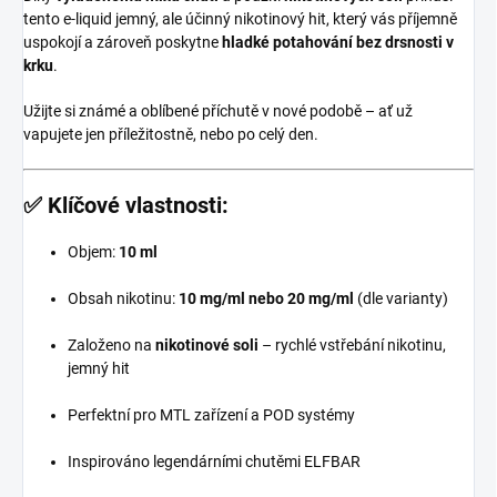
tento e-liquid jemný, ale účinný nikotinový hit, který vás příjemně
uspokojí a zároveň poskytne
hladké potahování bez drsnosti v
krku
.
Užijte si známé a oblíbené příchutě v nové podobě – ať už
vapujete jen příležitostně, nebo po celý den.
✅
Klíčové vlastnosti:
Objem:
10 ml
Obsah nikotinu:
10 mg/ml nebo 20 mg/ml
(dle varianty)
Založeno na
nikotinové soli
– rychlé vstřebání nikotinu,
jemný hit
Perfektní pro MTL zařízení a POD systémy
Inspirováno legendárními chutěmi ELFBAR