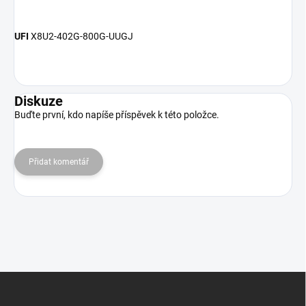
UFI
X8U2-402G-800G-UUGJ
Diskuze
Buďte první, kdo napíše příspěvek k této položce.
Přidat komentář
Z
á