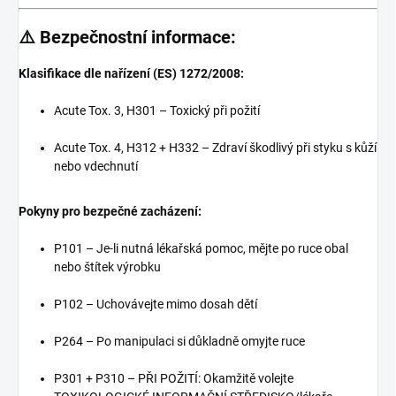
⚠️ Bezpečnostní informace:
Klasifikace dle nařízení (ES) 1272/2008:
Acute Tox. 3, H301 – Toxický při požití
Acute Tox. 4, H312 + H332 – Zdraví škodlivý při styku s kůží
nebo vdechnutí
Pokyny pro bezpečné zacházení:
P101 – Je-li nutná lékařská pomoc, mějte po ruce obal
nebo štítek výrobku
P102 – Uchovávejte mimo dosah dětí
P264 – Po manipulaci si důkladně omyjte ruce
P301 + P310 – PŘI POŽITÍ: Okamžitě volejte