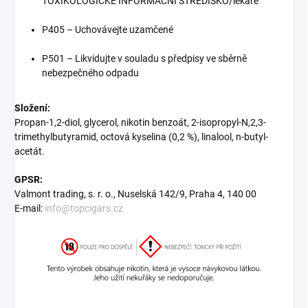
TOXIKOLOGICKÉ INFORMAČNÍ STŘEDISKO/lékaře
P405 – Uchovávejte uzamčené
P501 – Likvidujte v souladu s předpisy ve sběrně
nebezpečného odpadu
Složení:
Propan-1,2-diol, glycerol, nikotin benzoát, 2-isopropyl-N,2,3-
trimethylbutyramid, octová kyselina (0,2 %), linalool, n-butyl-
acetát.
GPSR:
Valmont trading, s. r. o., Nuselská 142/9, Praha 4, 140 00
E-mail:
info@topcigars.cz