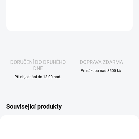
DETAILNÍ INFORMACE
ZEPTAT SE
HLÍDAT
DORUČENÍ DO DRUHÉHO
DOPRAVA ZDARMA
DNE
Při nákupu nad 8500 kč.
Při objednání do 13:00 hod.
Související produkty
VOLNÁ ŽIVNOST
3466
DLE NOVÉ LEGISLATIVY