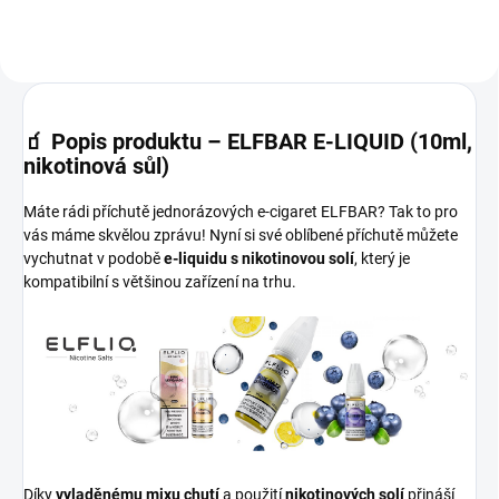
🧃
Popis produktu – ELFBAR E-LIQUID (10ml,
nikotinová sůl)
Máte rádi příchutě jednorázových e-cigaret ELFBAR? Tak to pro
vás máme skvělou zprávu! Nyní si své oblíbené příchutě můžete
vychutnat v podobě
e-liquidu s nikotinovou solí
, který je
kompatibilní s většinou zařízení na trhu.
Díky
vyladěnému mixu chutí
a použití
nikotinových solí
přináší