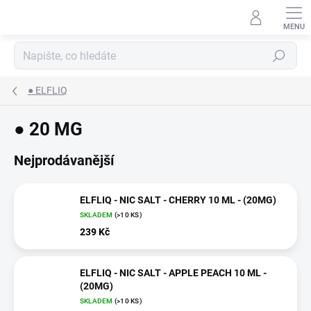
Přejít
na
obsah
Hledat
● ELFLIQ
● 20 MG
Nejprodávanější
ELFLIQ - NIC SALT - CHERRY 10 ML - (20MG)
SKLADEM
(>10 KS)
239 Kč
ELFLIQ - NIC SALT - APPLE PEACH 10 ML -
(20MG)
SKLADEM
(>10 KS)