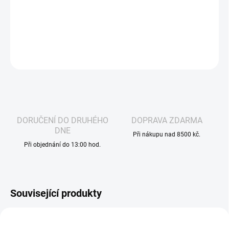
ELFLIQ - NIC SALT - CREAM TOBACCO
tabákovou příchutí se
stane oblíbeným liquidem kuřáků klasických cigaret.
DETAILNÍ INFORMACE
ZEPTAT SE
HLÍDAT
DORUČENÍ DO DRUHÉHO
DOPRAVA ZDARMA
DNE
Při nákupu nad 8500 kč.
Při objednání do 13:00 hod.
Související produkty
VOLNÁ ŽIVNOST
VÁZANÁ ŽIVNOST
2719
1308