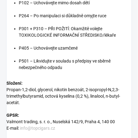
P102 – Uchovávejte mimo dosah dětí
P264 – Po manipulaci si důkladně omyjte ruce
P301 + P310 – PŘI POŽITÍ: Okamžitě volejte
TOXIKOLOGICKÉ INFORMAČNÍ STŘEDISKO/lékaře
P405 – Uchovávejte uzamčené
P501 – Likvidujte v souladu s předpisy ve sběrně
nebezpečného odpadu
Složení:
Propan-1,2-diol, glycerol, nikotin benzoát, 2-isopropyl-N,2,3-
trimethylbutyramid, octová kyselina (0,2 %), linalool, n-butyl-
acetát.
GPSR:
Valmont trading, s. r. o., Nuselská 142/9, Praha 4, 140 00
E-mail:
info@topcigars.cz