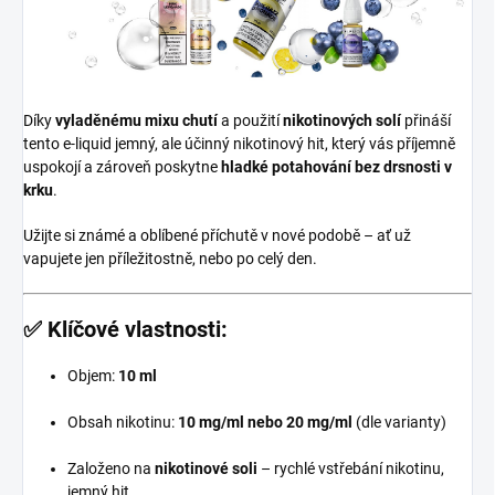
Díky
vyladěnému mixu chutí
a použití
nikotinových solí
přináší
tento e-liquid jemný, ale účinný nikotinový hit, který vás příjemně
uspokojí a zároveň poskytne
hladké potahování bez drsnosti v
krku
.
Užijte si známé a oblíbené příchutě v nové podobě – ať už
vapujete jen příležitostně, nebo po celý den.
✅
Klíčové vlastnosti:
Objem:
10 ml
Obsah nikotinu:
10 mg/ml nebo 20 mg/ml
(dle varianty)
Založeno na
nikotinové soli
– rychlé vstřebání nikotinu,
jemný hit