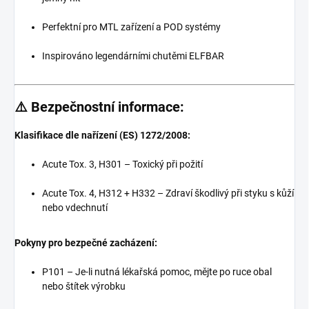
Perfektní pro MTL zařízení a POD systémy
Inspirováno legendárními chutěmi ELFBAR
⚠️ Bezpečnostní informace:
Klasifikace dle nařízení (ES) 1272/2008:
Acute Tox. 3, H301 – Toxický při požití
Acute Tox. 4, H312 + H332 – Zdraví škodlivý při styku s kůží
nebo vdechnutí
Pokyny pro bezpečné zacházení:
P101 – Je-li nutná lékařská pomoc, mějte po ruce obal
nebo štítek výrobku