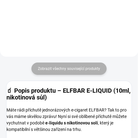
maliny a černého rybízu. Ideální
výdrží až 600 potáhnutí. Stylová
pro milovníky ovocných chutí,
volba pro každodenní vaping.
kteří hledají intenzivní...
Zobrazit všechny související produkty
🧃
Popis produktu – ELFBAR E-LIQUID (10ml,
nikotinová sůl)
Máte rádi příchutě jednorázových e-cigaret ELFBAR? Tak to pro
vás máme skvělou zprávu! Nyní si své oblíbené příchutě můžete
vychutnat v podobě
e-liquidu s nikotinovou solí
, který je
kompatibilní s většinou zařízení na trhu.