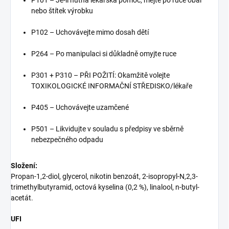
nebo štítek výrobku
P102 – Uchovávejte mimo dosah dětí
P264 – Po manipulaci si důkladně omyjte ruce
P301 + P310 – PŘI POŽITÍ: Okamžitě volejte
TOXIKOLOGICKÉ INFORMAČNÍ STŘEDISKO/lékaře
P405 – Uchovávejte uzamčené
P501 – Likvidujte v souladu s předpisy ve sběrně
nebezpečného odpadu
Složení:
Propan-1,2-diol, glycerol, nikotin benzoát, 2-isopropyl-N,2,3-
trimethylbutyramid, octová kyselina (0,2 %), linalool, n-butyl-
acetát.
UFI