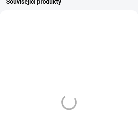
Související produkty
VÁZANÁ ŽIVNOST
VÁZANÁ ŽIVNOST
3135
981
DLE NOVÉ LEGISLATIVY
ZMĚNA CENY
DLE NOVÉ LEGISLATIVY
SKLADEM
SKLADEM
(>10 KS)
(>10 KS)
ARAMAX - LIQUID - NIC
LOST MARY - BM600 -
SALT - BERRY TRIO - 10
STRAWBERRY ICE 20
ML - (20MG)
MG
189 Kč
169 Kč
Do košíku
Do košíku
ARAMAX Berry Trio Nic Salt
Jednorázová e-cigareta LOST
Liquid nabízí osvěžující směs tří
MARY BM600 STRAWBERRY ICE
ovocných příchutí – jahody,
s nikotinovou solí (20 mg) a