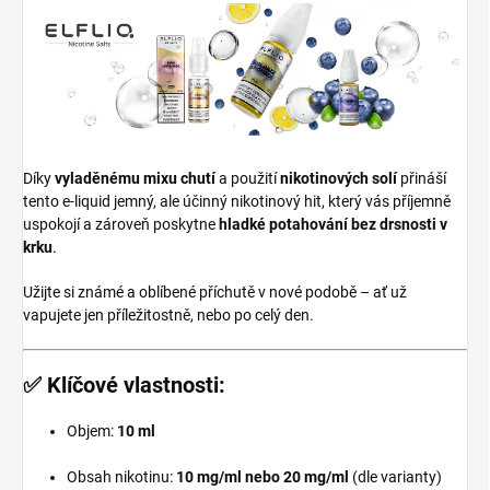
Díky
vyladěnému mixu chutí
a použití
nikotinových solí
přináší
tento e-liquid jemný, ale účinný nikotinový hit, který vás příjemně
uspokojí a zároveň poskytne
hladké potahování bez drsnosti v
krku
.
Užijte si známé a oblíbené příchutě v nové podobě – ať už
vapujete jen příležitostně, nebo po celý den.
✅
Klíčové vlastnosti:
Objem:
10 ml
Obsah nikotinu:
10 mg/ml nebo 20 mg/ml
(dle varianty)