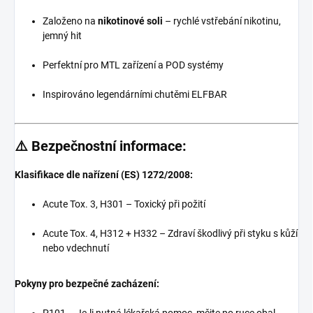
Založeno na
nikotinové soli
– rychlé vstřebání nikotinu,
jemný hit
Perfektní pro MTL zařízení a POD systémy
Inspirováno legendárními chutěmi ELFBAR
⚠️ Bezpečnostní informace:
Klasifikace dle nařízení (ES) 1272/2008:
Acute Tox. 3, H301 – Toxický při požití
Acute Tox. 4, H312 + H332 – Zdraví škodlivý při styku s kůží
nebo vdechnutí
Pokyny pro bezpečné zacházení:
P101 – Je-li nutná lékařská pomoc, mějte po ruce obal