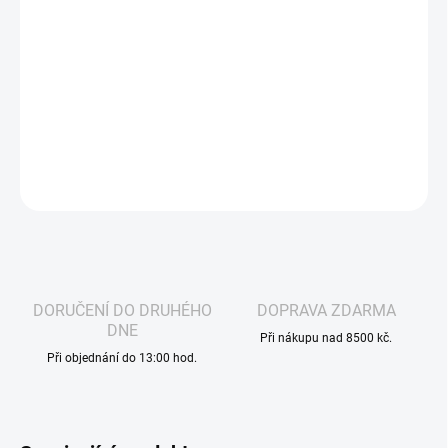
−
+
Přidat do košíku
ELFLIQ - NIC SALT - PEACH ICE
sladká chuť broskví se dokonale
vyvažuje s lehkou ice cooladou.
DETAILNÍ INFORMACE
ZEPTAT SE
HLÍDAT
DORUČENÍ DO DRUHÉHO
DOPRAVA ZDARMA
DNE
Při nákupu nad 8500 kč.
Při objednání do 13:00 hod.