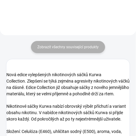
Zobrazit všechny související produkty
Nová edice vylepšených nikotinových sáčků Kurwa
Collection.
Zlepšení se týká zejména agresivity nikotinových váčků
na dásně.
Edice Collection již obsahuje sáčky z nového jemnějšího
materiálu, který se velmi příjemně a pohodlně drží za rtem.
Nikotinové sáčky Kurwa
nabízí obrovský výběr příchutí a variant
obsahu nikotinu. V nabídce nikotinových sáčků Kurwa si přijde
skoro každý. Od pokročilých až po ty nejextrémnější uživatele.
Složení: Celulóza (E460), uhličitan sodný (E500), aroma, voda,