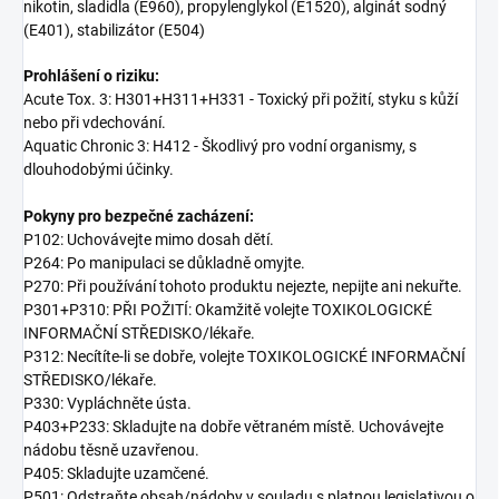
nikotin, sladidla (E960), propylenglykol (E1520), alginát sodný
(E401), stabilizátor (E504)
Prohlášení o riziku:
Acute Tox. 3: H301+H311+H331 - Toxický při požití, styku s kůží
nebo při vdechování.
Aquatic Chronic 3: H412 - Škodlivý pro vodní organismy, s
dlouhodobými účinky.
Pokyny pro bezpečné zacházení:
P102: Uchovávejte mimo dosah dětí.
P264: Po manipulaci se důkladně omyjte.
P270: Při používání tohoto produktu nejezte, nepijte ani nekuřte.
P301+P310: PŘI POŽITÍ: Okamžitě volejte TOXIKOLOGICKÉ
INFORMAČNÍ STŘEDISKO/lékaře.
P312: Necítíte-li se dobře, volejte TOXIKOLOGICKÉ INFORMAČNÍ
STŘEDISKO/lékaře.
P330: Vypláchněte ústa.
P403+P233: Skladujte na dobře větraném místě. Uchovávejte
nádobu těsně uzavřenou.
P405: Skladujte uzamčené.
P501: Odstraňte obsah/nádoby v souladu s platnou legislativou o