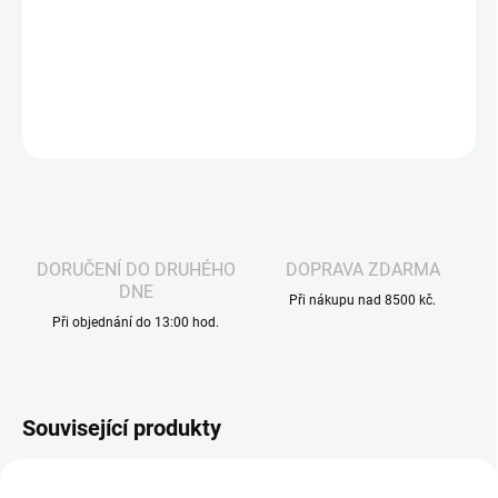
ovocná směs je osvěžující, plná přírodních chutí a ideální pro
milovníky sladkých a výrazných ovocných příchutí.
DETAILNÍ INFORMACE
ZEPTAT SE
HLÍDAT
DORUČENÍ DO DRUHÉHO
DOPRAVA ZDARMA
DNE
Při nákupu nad 8500 kč.
Při objednání do 13:00 hod.
Související produkty
VÁZANÁ ŽIVNOST
3270
87