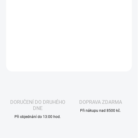
−
+
Přidat do košíku
OXVA - OX PASSION SALTS - BLUE CITRUS Osvěžující
kombinace sladkých borůvek a svěžího citrusu, která poskytuje
intenzivní a vyvážený chuťový zážitek pro celodenní vapování.
DETAILNÍ INFORMACE
ZEPTAT SE
HLÍDAT
DORUČENÍ DO DRUHÉHO
DOPRAVA ZDARMA
DNE
Při nákupu nad 8500 kč.
Při objednání do 13:00 hod.