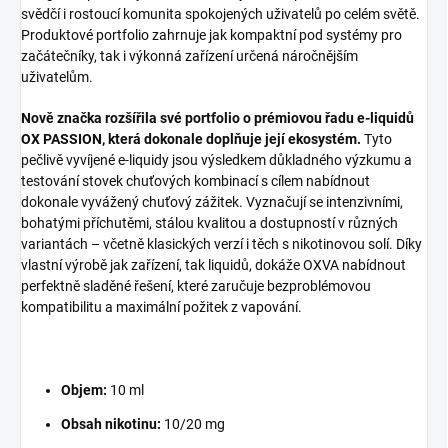
svědčí i rostoucí komunita spokojených uživatelů po celém světě.
Produktové portfolio zahrnuje jak kompaktní pod systémy pro
začátečníky, tak i výkonná zařízení určená náročnějším
uživatelům.
Nově značka rozšířila své portfolio o prémiovou řadu e-liquidů
OX PASSION, která dokonale doplňuje její ekosystém.
Tyto
pečlivě vyvíjené e-liquidy jsou výsledkem důkladného výzkumu a
testování stovek chuťových kombinací s cílem nabídnout
dokonale vyvážený chuťový zážitek. Vyznačují se intenzivními,
bohatými příchutěmi, stálou kvalitou a dostupností v různých
variantách – včetně klasických verzí i těch s nikotinovou solí. Díky
vlastní výrobě jak zařízení, tak liquidů, dokáže OXVA nabídnout
perfektně sladěné řešení, které zaručuje bezproblémovou
kompatibilitu a maximální požitek z vapování.
Objem:
10 ml
Obsah nikotinu:
10/20 mg