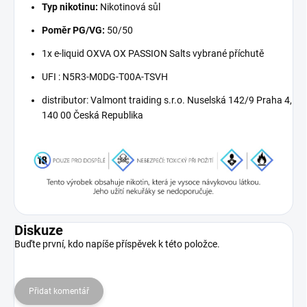
Typ nikotinu:
Nikotinová sůl
Poměr PG/VG:
50/50
1x e-liquid OXVA OX PASSION Salts vybrané příchutě
UFI : N5R3-M0DG-T00A-TSVH
distributor:
Valmont traiding s.r.o. Nuselská 142/9 Praha 4,
140 00 Česká Republika
Diskuze
Buďte první, kdo napíše příspěvek k této položce.
Přidat komentář