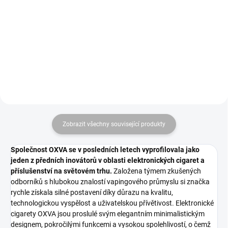
jsou maliny, ostružiny, borůvky a
vlastní délku cigaret 4000mm x
jahody. Tato kombinace přináší
44mm, "nekonečný" papírek. 24
sladkou, ovocnou a šťavnatou
kusů v VO balení.
chuť s...
Zobrazit všechny související produkty
Společnost OXVA se v posledních letech vyprofilovala jako
jeden z předních inovátorů v oblasti elektronických cigaret a
příslušenství na světovém trhu.
Založena týmem zkušených
odborníků s hlubokou znalostí vapingového průmyslu si značka
rychle získala silné postavení díky důrazu na kvalitu,
technologickou vyspělost a uživatelskou přívětivost. Elektronické
cigarety OXVA jsou proslulé svým elegantním minimalistickým
designem, pokročilými funkcemi a vysokou spolehlivostí, o čemž