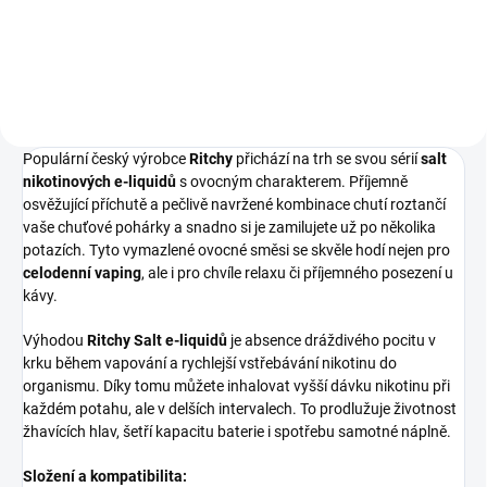
Populární český výrobce
Ritchy
přichází na trh se svou sérií
salt
nikotinových e-liquidů
s ovocným charakterem. Příjemně
osvěžující příchutě a pečlivě navržené kombinace chutí roztančí
vaše chuťové pohárky a snadno si je zamilujete už po několika
potazích. Tyto vymazlené ovocné směsi se skvěle hodí nejen pro
celodenní vaping
, ale i pro chvíle relaxu či příjemného posezení u
kávy.
Výhodou
Ritchy Salt e-liquidů
je absence dráždivého pocitu v
krku během vapování a rychlejší vstřebávání nikotinu do
organismu. Díky tomu můžete inhalovat vyšší dávku nikotinu při
každém potahu, ale v delších intervalech. To prodlužuje životnost
žhavících hlav, šetří kapacitu baterie i spotřebu samotné náplně.
Složení a kompatibilita: