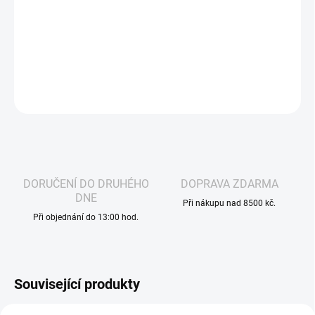
při každém potahu.
DETAILNÍ INFORMACE
ZEPTAT SE
HLÍDAT
DORUČENÍ DO DRUHÉHO
DOPRAVA ZDARMA
DNE
Při nákupu nad 8500 kč.
Při objednání do 13:00 hod.
Související produkty