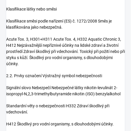
Klasifikace látky nebo směsi
Klasifikace směsi podle nařízení (ES) č. 1272/2008 Směs je
klasifikována jako nebezpečná.
Acute Tox. 3, H301+H311 Acute Tox. 4, H332 Aquatic Chronic 3,
H412 Nejzávažnější nepříznivé účinky na lidské zdraví a životní
prostředí Zdraví škodlivý při vdechování. Toxický při požití nebo při
styku s kůží. Škodlivý pro vodní organismy, s dlouhodobými
účinky.
2.2. Prvky označení Výstražný symbol nebezpečnosti
Signální slovo Nebezpečí Nebezpečné látky nikotin-levulinát 2-
isopropyl-N,2,3-trimethylbutyramide nikotin (ISO) benzylalkohol
Standardní věty o nebezpečnosti H332 Zdraví škodlivý při
vdechování.
H412 Škodlivý pro vodní organismy, s dlouhodobými účinky.