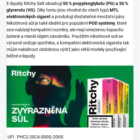
E-liquidy Ritchy Salt obsahují
50 % propylenglykolu (PG) a 50 %
glycerolu (VG)
. Díky tomu jsou vhodné do všech typů
MTL
elektronických cigaret
a produkují dostatečné množství páry.
Nikotinová sůl je také ideální pro populární
POD systémy
, které
sice nabízejí kompaktní rozměry, ale mají omezenou kapacitu
baterie a menší objem zásobníku. Použitím nikotinové soli se
výrazně snižuje spotřeba, a kompaktní elektronická cigareta tak
může nabídnout obdobnou výdrž jako větší modely používající
běžné e-liquidy.
UFI : PHC2-20C4-S00Q-2D0S