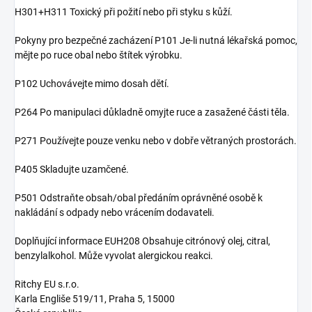
H301+H311 Toxický při požití nebo při styku s kůží.
Pokyny pro bezpečné zacházení P101 Je-li nutná lékařská pomoc,
mějte po ruce obal nebo štítek výrobku.
P102 Uchovávejte mimo dosah dětí.
P264 Po manipulaci důkladně omyjte ruce a zasažené části těla.
P271 Používejte pouze venku nebo v dobře větraných prostorách.
P405 Skladujte uzamčené.
P501 Odstraňte obsah/obal předáním oprávněné osobě k
nakládání s odpady nebo vrácením dodavateli.
Doplňující informace EUH208 Obsahuje citrónový olej, citral,
benzylalkohol. Může vyvolat alergickou reakci.
Ritchy EU s.r.o.
Karla Engliše 519/11, Praha 5, 15000