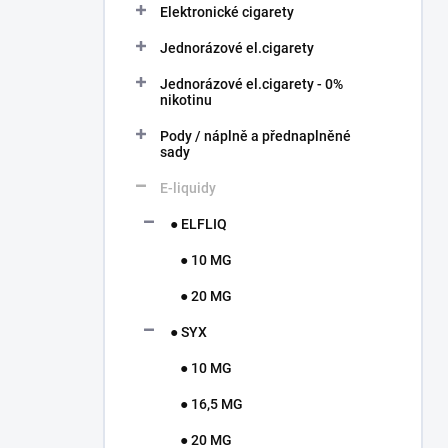
í
Elektronické cigarety
p
Jednorázové el.cigarety
a
n
Jednorázové el.cigarety - 0%
e
nikotinu
l
Pody / náplně a přednaplněné
sady
E-liquidy
● ELFLIQ
● 10 MG
● 20 MG
● SYX
● 10 MG
● 16,5 MG
● 20 MG