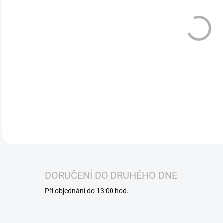
Vyz
šťav
efek
potě
vap
DETA
DORUČENÍ DO DRUHÉHO DNE
Při objednání do 13:00 hod.