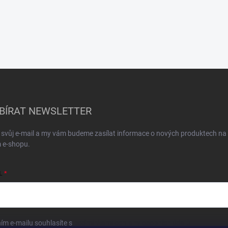
BÍRAT NEWSLETTER
 svůj e-mail a my vám budeme zasílat informace o nových produktech na
 e-shopu.
L
ím e-mailu souhlasíte s
podmínkami ochrany osobních údajů