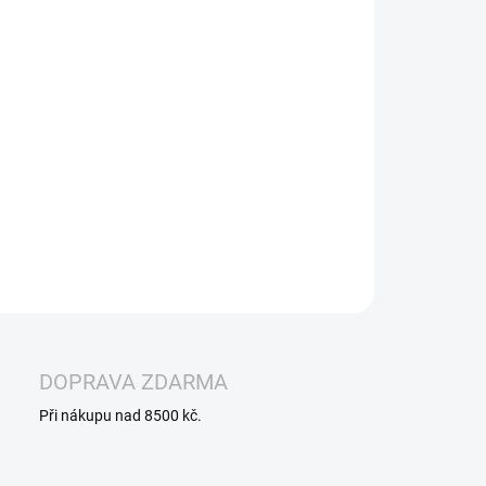
−
+
Přidat do košíku
koušejte
SYX Peach Ice Nic Salt e-liquid
– sladká a
natá chuť zralých broskví doplněná osvěžujícím chladivým
tem. Ideální kombinace pro všechny, kdo hledají ovocné
šení s jemným mrazivým zakončením. Perfektní jako
all day
e
, zvlášť v horkých dnech.
ILNÍ INFORMACE
ZEPTAT SE
HLÍDAT
DOPRAVA ZDARMA
Při nákupu nad 8500 kč.