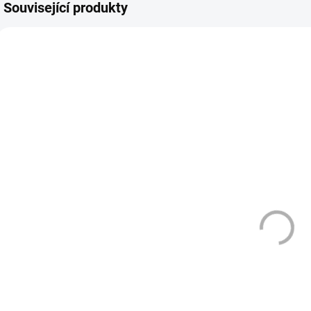
Související produkty
VÁZANÁ ŽIVNOST
DLE NOVÉ LEGISLATIVY
VÁZ
981
2919
ZMĚNA CENY
DLE
DLE NOVÉ LEGISLATIVY
SKLADEM
SKLADEM
(>10 KS)
(2 KS)
LOST MARY -
OXVA XLIM GO
BM600 -
POD - SVĚTLE
L
STRAWBERRY
ZELENÁ
ICE 20 MG
(LIGHT GREEN
169 Kč
399 Kč
)
Do košíku
Do košíku
Jednorázová e-
OXVA Xlim GO –
A
cigareta LOST
elegantní POD
O