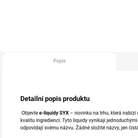
MARY
zařízení s vysokou
L
BM600 STRAWBERRY
výdrží díky silné
o
ICE s nikotinovou
1000mAh baterii.
s
solí (20 mg) a
Styl, výkon a
k
výdrží až 600
jednoduchost v
e
potáhnutí. Stylová
jednom. v zeleném
p
volba pro
provedení
v
každodenní vaping.
p
b
Popis
n
Detailní popis produktu
Objevte
e-liquidy SYX
– novinku na trhu, která nabíz
kvalitu ingrediencí. Tyto liquidy vynikají jednoduchým
odpovídají svému názvu. Žádné složité názvy, jen čist