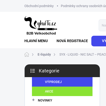
Přejít
Obchodní podmínky
Podmínky ochrany osobních ú
na
obsah
HLAVNÍ MENU
NOVÁ REGISTRACE
V
Domů
E-liquidy
SYX - LIQUID - NIC SALT -- PEA
P
Kategorie
o
Přeskočit
s
kategorie
t
VÝPRODEJ
r
AKCE
a
n
NOVINKY
n