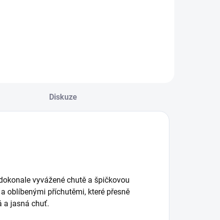
iquid nabízí
směs tří lesních
svěžující chuť
plodů – jahod,
ladké pomeranče,
borůvek a malin,
terá dodává
která nabízí
nergii a
bohatou, ovocnou
ovzbuzení při
a sladkou chuť s
apování. V
intenzivním aroma.
raktickém 10ml
alení s 20 mg
Diskuze
ikotinu je ideální...
í dokonale vyvážené chutě a špičkovou
i a oblíbenými příchutěmi, které přesně
á a jasná chuť.