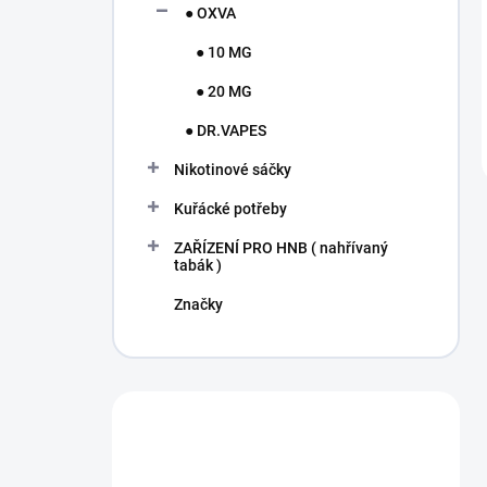
● OXVA
● 10 MG
● 20 MG
● DR.VAPES
Nikotinové sáčky
Kuřácké potřeby
ZAŘÍZENÍ PRO HNB ( nahřívaný
tabák )
Značky