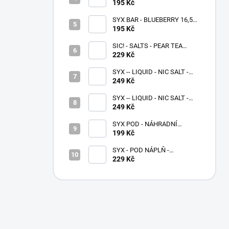
1000
195 Kč
SYX BAR - BLUEBERRY 16,5
MG - 1000
195 Kč
SIC! - SALTS - PEAR TEA
10ML - (20MG)
229 Kč
SYX -- LIQUID - NIC SALT -
MIXED BERRIES 10 ML - (16,5
249 Kč
MG)
SYX -- LIQUID - NIC SALT -
BLUEBERRY 10 ML - (16,5
249 Kč
MG)
SYX POD - NÁHRADNÍ
CARTRIDGE - 0,6Ω (2ks)
199 Kč
SYX - POD NÁPLŇ -
STRAWBERRY GRAPE - 16,5
229 Kč
MG - 2x2 ML