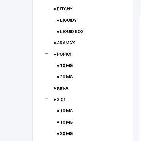
● RITCHY
● LIQUIDY
● LIQUID BOX
● ARAMAX
● POPIC!
● 10 MG
● 20 MG
● K#RA
● SIC!
● 10 MG
● 16 MG
● 20 MG