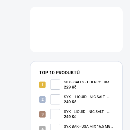
TOP 10 PRODUKTŮ
SIC! - SALTS - CHERRY 10ML -
(20MG)
229 Kč
SYX -- LIQUID - NIC SALT -
STRAWBERRY BANANA 10
249 Kč
ML - (16,5 MG)
SYX - LIQUID - NIC SALT --
SWEET STRAWBERRY 10 ML
249 Kč
- (10 MG)
SYX BAR - USA MIX 16,5 MG -