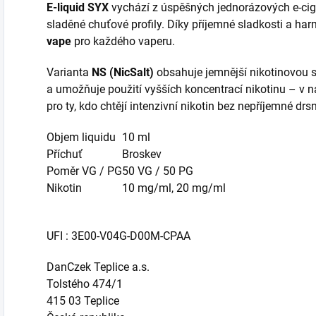
E-liquid SYX
vychází z úspěšných jednorázových e-ciga
sladěné chuťové profily. Díky příjemné sladkosti a harm
vape
pro každého vaperu.
Varianta
NS (NicSalt)
obsahuje jemnější nikotinovou sů
a umožňuje použití vyšších koncentrací nikotinu – v 
pro ty, kdo chtějí intenzivní nikotin bez nepříjemné drsn
Objem liquidu
10 ml
Příchuť
Broskev
Poměr VG / PG
50 VG / 50 PG
Nikotin
10 mg/ml, 20 mg/ml
UFI : 3E00-V04G-D00M-CPAA
DanCzek Teplice a.s.
Tolstého 474/1
415 03 Teplice