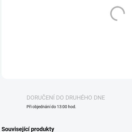
SYX 
s ch
čist
niko
DETA
DORUČENÍ DO DRUHÉHO DNE
Při objednání do 13:00 hod.
Související produkty