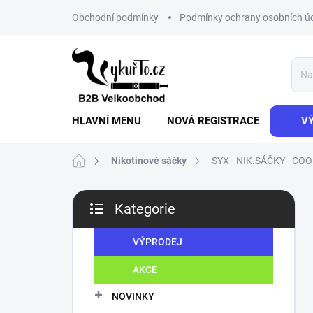
Přejít
Obchodní podmínky
Podmínky ochrany osobních ú
na
obsah
HLAVNÍ MENU
NOVÁ REGISTRACE
V
Domů
Nikotinové sáčky
SYX - NIK.SÁČKY - COO
P
Kategorie
o
Přeskočit
s
kategorie
t
VÝPRODEJ
r
AKCE
a
n
NOVINKY
n