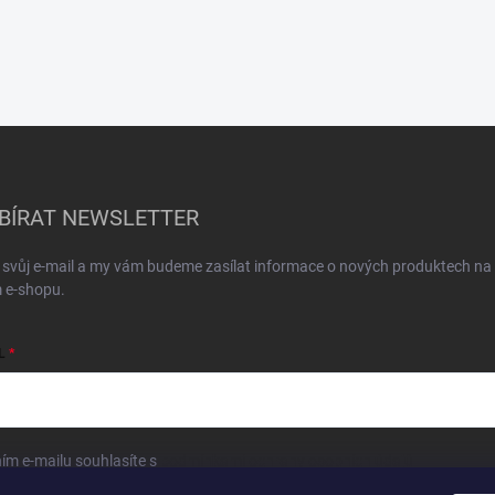
BÍRAT NEWSLETTER
 svůj e-mail a my vám budeme zasílat informace o nových produktech na
 e-shopu.
L
ím e-mailu souhlasíte s
podmínkami ochrany osobních údajů