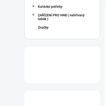
Kuřácké potřeby
ZAŘÍZENÍ PRO HNB ( nahřívaný
tabák )
Značky