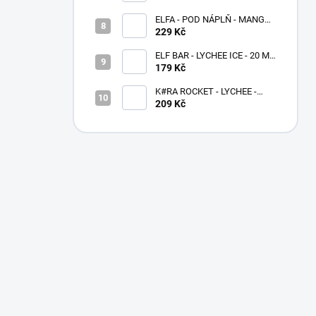
ELFA - POD NÁPLŇ - MANGO
20 MG
229 Kč
ELF BAR - LYCHEE ICE - 20 MG
- 600
179 Kč
K#RA ROCKET - LYCHEE -
20MG - 1400
209 Kč