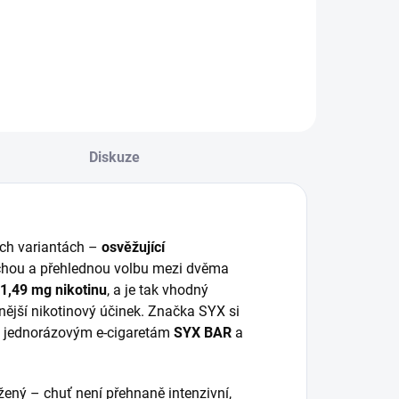
ýraznými tóny
meloun je hlavní
řešně a jemnou
ingrediencí tohoto
ladkostí vanilky,
liquidu, který
ímž vytváří
musíte mít.
armonickou a
ahodnou ovocně-
anilkovou
huťovou směs s
Diskuze
ádechem...
ch variantách –
osvěžující
uchou a přehlednou volbu mezi dvěma
1,49 mg nikotinu
, a je tak vhodný
aznější nikotinový účinek. Značka SYX si
m jednorázovým e-cigaretám
SYX BAR
a
žený – chuť není přehnaně intenzivní,