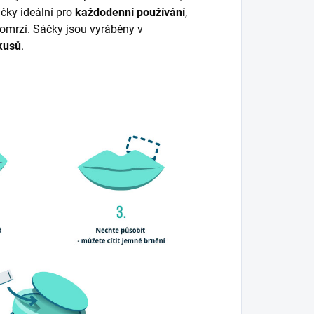
čky ideální pro
každodenní používání
,
eomrzí. Sáčky jsou vyráběny v
kusů
.