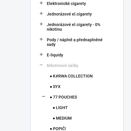
í
Elektronické cigarety
p
Jednorázové el.cigarety
a
n
Jednorázové el.cigarety - 0%
e
nikotinu
l
Pody / náplně a přednaplněné
sady
E-liquidy
Nikotinové sáčky
● K#RWA COLLECTION
● SYX
● 77 POUCHES
● LIGHT
● MEDIUM
● POPIČ!