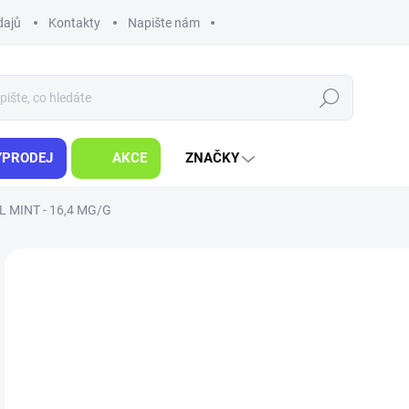
dajů
Kontakty
Napište nám
Hledat
ÝPRODEJ
AKCE
ZNAČKY
L MINT - 16,4 MG/G
ZNAČKA:
SYX
DLE NOVÉ LEGISLATIVY
1
Měr
SK
cena