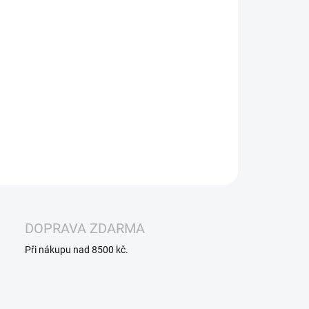
−
+
Přidat do košíku
– NIK. SÁČKY – COOL MINT (16,4 mg/g)
Nikotinové sáčky
ladivou mátovou příchutí. Profil Cool Mint je založený na
é, svěží mátě s výrazným chladivým efektem. Obsah
tinu 16,4 mg/g. Určeno pouze pro dospělé.
ILNÍ INFORMACE
ZEPTAT SE
HLÍDAT
DOPRAVA ZDARMA
Při nákupu nad 8500 kč.