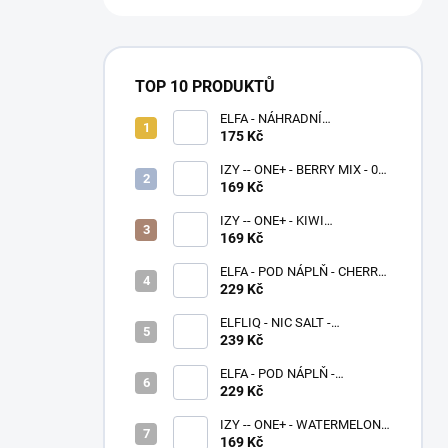
TOP 10 PRODUKTŮ
ELFA - NÁHRADNÍ
CARTRIDGE 1,1ohm - 2 KS
175 Kč
IZY -- ONE+ - BERRY MIX - 0
MG - 1000
169 Kč
IZY -- ONE+ - KIWI
PASSIONFRUIT GUAVA - 0 MG
169 Kč
- 1000
ELFA - POD NÁPLŇ - CHERRY
20 MG
229 Kč
ELFLIQ - NIC SALT -
BLUEBERRY SOUR
239 Kč
RASPBERRY 10 ML - (20MG)
ELFA - POD NÁPLŇ -
BLACKBERRY LEMON 20 MG
229 Kč
IZY -- ONE+ - WATERMELON -
0 MG - 1000
169 Kč