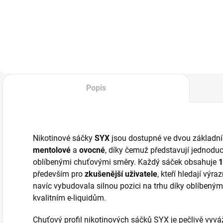
MG jsou jednorázové
sladký vodní
v
elektronické
meloun je hlavní
t
cigarety Sladká,
ingrediencí tohoto
s
jemná chuť zralé
liquidu, který
č
broskve s
musíte mít.
h
chladivým
l
mentolovým
v
efektem. Osvěžující
c
Popis
a...
n
Nikotinové sáčky
SYX
jsou dostupné ve dvou základní
mentolové
a
ovocné
, díky čemuž představují jednod
oblíbenými chuťovými směry. Každý sáček obsahuje
1
především pro
zkušenější uživatele
, kteří hledají výr
navíc vybudovala silnou pozici na trhu díky oblíbený
kvalitním e-liquidům.
Chuťový profil nikotinových sáčků SYX je pečlivě vyvá