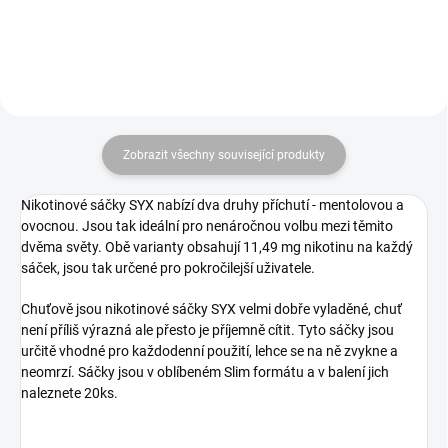
Zobrazit všechny související produkty
Nikotinové sáčky SYX nabízí dva druhy příchutí - mentolovou a
ovocnou. Jsou tak ideální pro nenáročnou volbu mezi těmito
dvěma světy. Obě varianty obsahují 11,49 mg nikotinu na každý
sáček, jsou tak určené pro pokročilejší uživatele.
Chuťově jsou nikotinové sáčky SYX velmi dobře vyladěné, chuť
není příliš výrazná ale přesto je příjemně cítit. Tyto sáčky jsou
určitě vhodné pro každodenní použití, lehce se na ně zvykne a
neomrzí. Sáčky jsou v oblíbeném Slim formátu a v balení jich
naleznete 20ks.