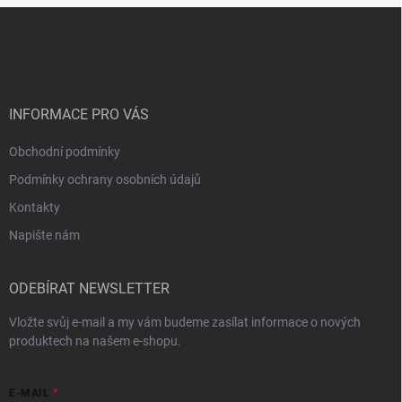
Z
á
p
a
t
í
INFORMACE PRO VÁS
Obchodní podmínky
Podmínky ochrany osobních údajů
Kontakty
Napište nám
ODEBÍRAT NEWSLETTER
Vložte svůj e-mail a my vám budeme zasílat informace o nových
produktech na našem e-shopu.
E-MAIL