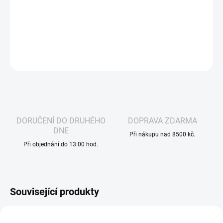
šťavnatou chuť s nádechem ananasu, manga a kokosu, ideální
pro milovníky tropických zážitků a letní atmosféry.
DETAILNÍ INFORMACE
ZEPTAT SE
HLÍDAT
DORUČENÍ DO DRUHÉHO
DOPRAVA ZDARMA
DNE
Při nákupu nad 8500 kč.
Při objednání do 13:00 hod.
Související produkty
VÁZANÁ ŽIVNOST
VOLNÁ ŽIVNOST
3141
3442