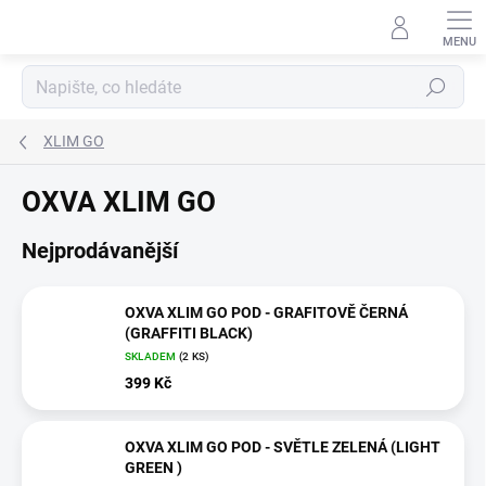
Přejít
na
obsah
Hledat
XLIM GO
OXVA XLIM GO
Nejprodávanější
OXVA XLIM GO POD - GRAFITOVĚ ČERNÁ
(GRAFFITI BLACK)
SKLADEM
(2 KS)
399 Kč
OXVA XLIM GO POD - SVĚTLE ZELENÁ (LIGHT
GREEN )