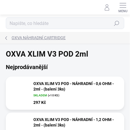
Přejít
na
obsah
Hledat
OXVA NÁHRADNÍ CARTRIDGE
OXVA XLIM V3 POD 2ml
Nejprodávanější
OXVA XLIM V3 POD - NÁHRADNÍ - 0,6 OHM -
2ml - (balení 3ks)
SKLADEM
(>10 KS)
297 Kč
OXVA XLIM V3 POD - NÁHRADNÍ - 1,2 OHM -
2ml - (balení 3ks)