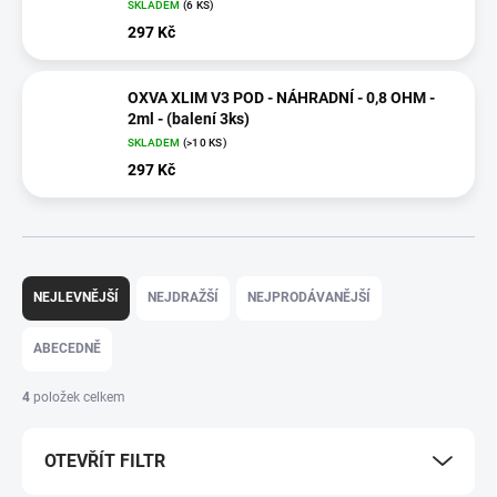
SKLADEM
(6 KS)
297 Kč
OXVA XLIM V3 POD - NÁHRADNÍ - 0,8 OHM -
2ml - (balení 3ks)
SKLADEM
(>10 KS)
297 Kč
Ř
a
NEJLEVNĚJŠÍ
NEJDRAŽŠÍ
NEJPRODÁVANĚJŠÍ
z
e
ABECEDNĚ
n
í
4
položek celkem
p
r
OTEVŘÍT FILTR
o
d