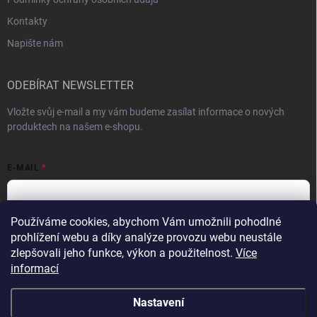
Kontakty
Napište nám
ODEBÍRAT NEWSLETTER
Vložte svůj e-mail a my vám budeme zasílat informace o nových
produktech na našem e-shopu.
E-MAIL
Používáme cookies, abychom Vám umožnili pohodlné
prohlížení webu a díky analýze provozu webu neustále
Vložením e-mailu souhlasíte s
podmínkami ochrany osobních údajů
zlepšovali jeho funkce, výkon a použitelnost.
Více
Přihlásit se
informací
Nastavení