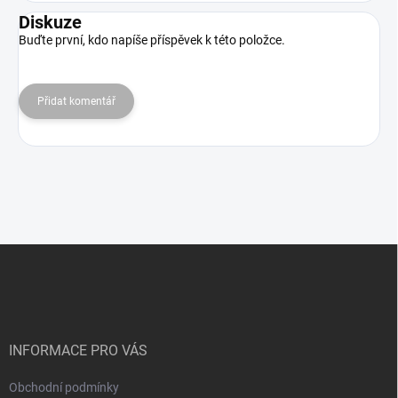
Diskuze
Buďte první, kdo napíše příspěvek k této položce.
Přidat komentář
Z
á
p
a
t
í
INFORMACE PRO VÁS
Obchodní podmínky