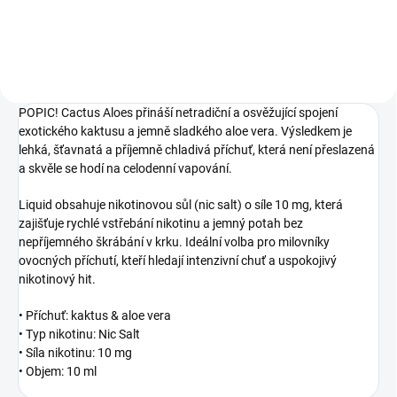
POPIC! Cactus Aloes přináší netradiční a osvěžující spojení
exotického kaktusu a jemně sladkého aloe vera. Výsledkem je
lehká, šťavnatá a příjemně chladivá příchuť, která není přeslazená
a skvěle se hodí na celodenní vapování.
Liquid obsahuje nikotinovou sůl (nic salt) o síle 10 mg, která
zajišťuje rychlé vstřebání nikotinu a jemný potah bez
nepříjemného škrábání v krku. Ideální volba pro milovníky
ovocných příchutí, kteří hledají intenzivní chuť a uspokojivý
nikotinový hit.
• Příchuť: kaktus & aloe vera
• Typ nikotinu: Nic Salt
• Síla nikotinu: 10 mg
• Objem: 10 ml