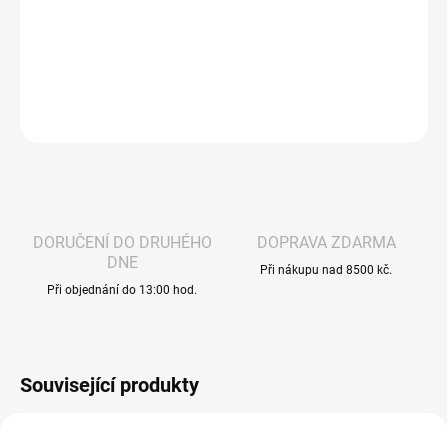
lehká, šťavnatá a příjemně chladivá příchuť, která není přeslazená
a skvěle se hodí na celodenní vapování.
DETAILNÍ INFORMACE
ZEPTAT SE
HLÍDAT
DORUČENÍ DO DRUHÉHO
DOPRAVA ZDARMA
DNE
Při nákupu nad 8500 kč.
Při objednání do 13:00 hod.
Související produkty
VOLNÁ ŽIVNOST
VÁZANÁ ŽIVNOST
3466
4171