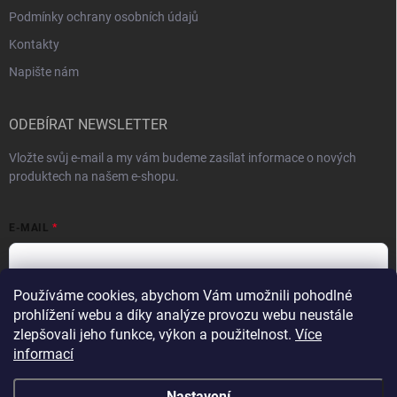
Podmínky ochrany osobních údajů
Kontakty
Napište nám
ODEBÍRAT NEWSLETTER
Vložte svůj e-mail a my vám budeme zasílat informace o nových
produktech na našem e-shopu.
E-MAIL
Používáme cookies, abychom Vám umožnili pohodlné
Vložením e-mailu souhlasíte s
podmínkami ochrany osobních údajů
prohlížení webu a díky analýze provozu webu neustále
zlepšovali jeho funkce, výkon a použitelnost.
Více
Přihlásit se
informací
Nastavení